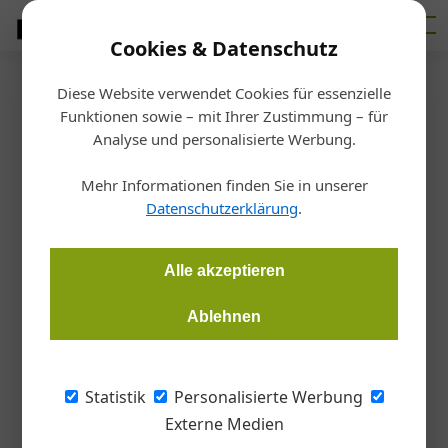
Cookies & Datenschutz
Diese Website verwendet Cookies für essenzielle
Homepage
/
Licht
Funktionen sowie – mit Ihrer Zustimmung – für
Licht
Analyse und personalisierte Werbung.
05. Juni 2024
23. September 2020
Licht bringt Emotionen ins Möbel
Mehr Informationen finden Sie in unserer
24. Juni 2020
Onlineseminar: Tageslichtplanung
Datenschutzerklärung
.
Oscar-Niemeyer-Sphere
Alle akzeptieren
Werbung
Ablehnen
Karriere in der Heizungs-, Gas- und Sanitärtechnik
Bereiten Sie sich mit den Expert:innen des WIFI Wien optimal auf
die Meisterprüfung Heizungstechnik und die Befähigungsprüfung
Statistik
Personalisierte Werbung
Gas- und Sanitärtechnik vor. Lehrgangsstart: 31. August 2026
Externe Medien