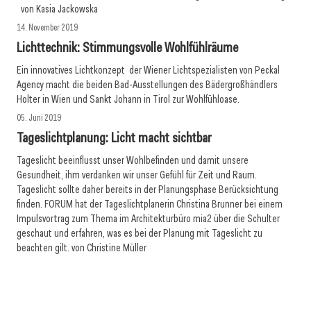
von Kasia Jackowska
14. November 2019
Lichttechnik: Stimmungsvolle Wohlfühlräume
Ein innovatives Lichtkonzept der Wiener Lichtspezialisten von Peckal
Agency macht die beiden Bad-Ausstellungen des Bädergroßhändlers
Holter in Wien und Sankt Johann in Tirol zur Wohlfühloase.
05. Juni 2019
Tageslichtplanung: Licht macht sichtbar
Tageslicht beeinflusst unser Wohlbefinden und damit unsere
Gesundheit, ihm verdanken wir unser Gefühl für Zeit und Raum.
Tageslicht sollte daher bereits in der Planungsphase Berücksichtung
finden. FORUM hat der Tageslichtplanerin Christina Brunner bei einem
Impulsvortrag zum Thema im Architekturbüro mia2 über die Schulter
geschaut und erfahren, was es bei der Planung mit Tageslicht zu
beachten gilt. von Christine Müller
06. Juli 2018
28. September 2018
We shape our buildings – thereafter our buildings shape
Stadt im Licht
26. Juni 2018
us
Artemide: Licht on demand