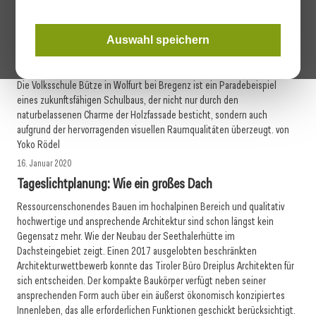
mehr erfahren
Auswahl speichern
02. Juni 2020
Tageslichtplanung: Lernen leicht gemacht
Die Volksschule Bütze in Wolfurt bei Bregenz ist ein Paradebeispiel
eines zukunftsfähigen Schulbaus, der nicht nur durch den
naturbelassenen Charme der Holzfassade besticht, sondern auch
aufgrund der hervorragenden visuellen Raumqualitäten überzeugt. von
Yoko Rödel
16. Januar 2020
Tageslichtplanung: Wie ein großes Dach
Ressourcenschonendes Bauen im hochalpinen Bereich und qualitativ
hochwertige und ansprechende Architektur sind schon längst kein
Gegensatz mehr. Wie der Neubau der Seethalerhütte im
Dachsteingebiet zeigt. Einen 2017 ausgelobten beschränkten
Architekturwettbewerb konnte das Tiroler Büro Dreiplus Architekten für
sich entscheiden. Der kompakte Baukörper verfügt neben seiner
ansprechenden Form auch über ein äußerst ökonomisch konzipiertes
Innenleben, das alle erforderlichen Funktionen geschickt berücksichtigt.