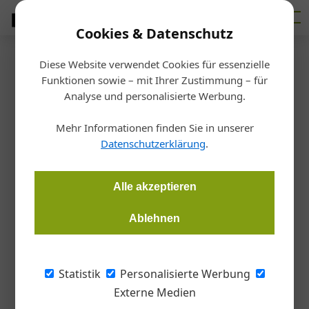
Cookies & Datenschutz
Diese Website verwendet Cookies für essenzielle
Startseite
/
Bauen
Funktionen sowie – mit Ihrer Zustimmung – für
We shape our buildings –
Analyse und personalisierte Werbung.
thereafter our buildings shape
Mehr Informationen finden Sie in unserer
Datenschutzerklärung
.
us
Alle akzeptieren
Redaktion
06.07.2018, 16:36 Uhr
Ablehnen
Mit diesem Zitat beschrieb der britische Premierminister und
spätere Literaturnobelpreisträger Winston Churchill,
Statistik
Personalisierte Werbung
angesichts des Wiederaufbaus der im 2. Weltkrieg zerstörten
Externe Medien
Commons Chamber des Britischen Parlaments, den Einfluss