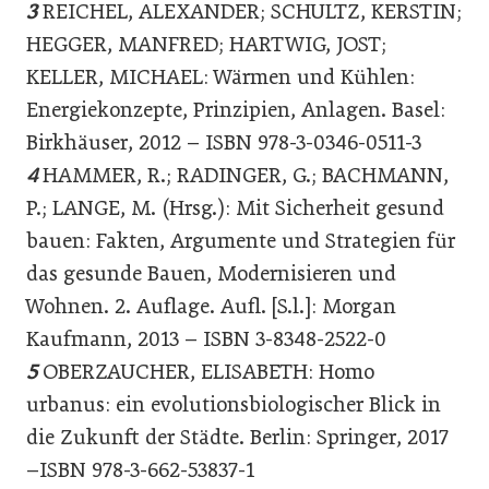
3
REICHEL, ALEXANDER; SCHULTZ, KERSTIN;
HEGGER, MANFRED; HARTWIG, JOST;
KELLER, MICHAEL: Wärmen und Kühlen:
Energiekonzepte, Prinzipien, Anlagen. Basel:
Birkhäuser, 2012 – ISBN 978-3-0346-0511-3
4
HAMMER, R.; RADINGER, G.; BACHMANN,
P.; LANGE, M. (Hrsg.): Mit Sicherheit gesund
bauen: Fakten, Argumente und Strategien für
das gesunde Bauen, Modernisieren und
Wohnen. 2. Auflage. Aufl. [S.l.]: Morgan
Kaufmann, 2013 – ISBN 3-8348-2522-0
5
OBERZAUCHER, ELISABETH: Homo
urbanus: ein evolutionsbiologischer Blick in
die Zukunft der Städte. Berlin: Springer, 2017
–ISBN 978-3-662-53837-1