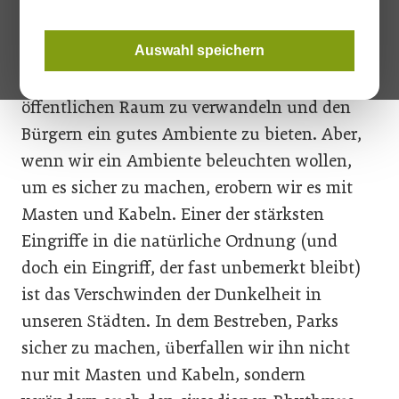
Städte mit der besten Lebensqualität sind
jene, die vorausschauend genug sind, um
Auswahl speichern
unberührte Teile der Natur in ihrem
städtischen Gefüge zu erhalten und sie in
öffentlichen Raum zu verwandeln und den
Bürgern ein gutes Ambiente zu bieten. Aber,
wenn wir ein Ambiente beleuchten wollen,
um es sicher zu machen, erobern wir es mit
Masten und Kabeln. Einer der stärksten
Eingriffe in die natürliche Ordnung (und
doch ein Eingriff, der fast unbemerkt bleibt)
ist das Verschwinden der Dunkelheit in
unseren Städten. In dem Bestreben, Parks
sicher zu machen, überfallen wir ihn nicht
nur mit Masten und Kabeln, sondern