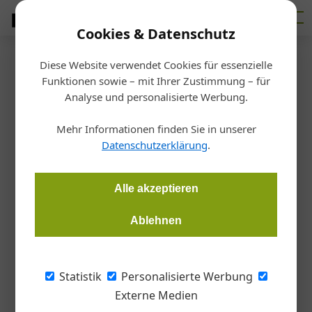
Cookies & Datenschutz
Diese Website verwendet Cookies für essenzielle
Startseite
/
Bauen
Funktionen sowie – mit Ihrer Zustimmung – für
Artemide: Licht on demand
Analyse und personalisierte Werbung.
Mehr Informationen finden Sie in unserer
Redaktion
26.06.2018, 14:24 Uhr
Datenschutzerklärung
.
Mit „O“ schuf Alejandro Aravena in Zusammenarbeit mt dem
Alle akzeptieren
Leuchtenspezialisten Artemide eine immaterielle
Außenleuchte. Je mehr der Planet kultiviert wird, desto mehr
Ablehnen
schätzen wir den Wert von Naturräumen.
Statistik
Personalisierte Werbung
Externe Medien