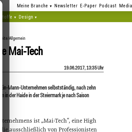
Meine Branche
Newsletter
E-Paper
Podcast
Media
stoffe
Design
seite
/
Allgemein
re Mai-Tech
19.06.2017, 13:35 Uhr
s Ein-Mann-Unternehmen selbstständig, nach zehn
 in der Haide in der Steiermark je nach Saison
.
nternehmens ist „Mai-Tech“, eine High
 die ausschließlich von Professionisten