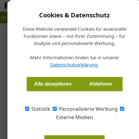
Cookies & Datenschutz
Betrieb
Markt
Planen
Bauen
Fertigen
Bau- + Werk
Diese Website verwendet Cookies für essenzielle
Funktionen sowie – mit Ihrer Zustimmung – für
Start
Analyse und personalisierte Werbung.
10 Jah
Mehr Informationen finden Sie in unserer
Datenschutzerklärung
.
Redaktion Color
Alle akzeptieren
Ablehnen
Im Jahr 2007 machte sich Andreas Maidler al
Jahren werden am Firmenstandort in St. Johann
zwischen zwölf und 15 Mitarbeiter beschäftigt
Statistik
Personalisierte Werbung
Externe Medien
Hauptprodukt des erfolgreichen U
Solid Holzschutzlasur auf Ölbasis,