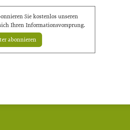
bonnieren Sie kostenlos unseren
 sich Ihren Informationsvorsprung.
ter abonnieren
20. Juli 2026
„Nutzen, was da ist“: Wie Gemeinden
rd Verantwortung
ihre Ortskerne neu beleben