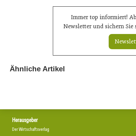
Immer top informiert! A
Newsletter und sichern Sie
Newslet
Ähnliche Artikel
21. Juli 2026
20. Juli 2026
Ein Thron für den Nachwuchs
Aus Können wi
Herausgeber
Der Wirtschaftsverlag