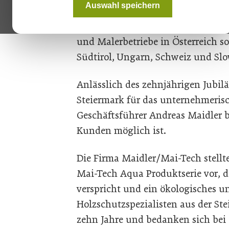
Auswahl speichern
verwendet wird. Dazu werden auc
produziert und vertrieben. Zu den
und Malerbetriebe in Österreich s
Südtirol, Ungarn, Schweiz und Sl
Anlässlich des zehnjährigen Jubi
Steiermark für das unternehmeris
Geschäftsführer Andreas Maidler 
Kunden möglich ist.
Die Firma Maidler/Mai-Tech stell
Mai-Tech Aqua Produktserie vor, 
verspricht und ein ökologisches un
Holzschutzspezialisten aus der Ste
zehn Jahre und bedanken sich bei