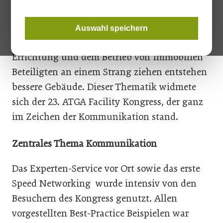
Kerngeschäft bestmöglich zu unterstützen
und die Performance des Auftraggebers zu
Auswahl speichern
verbessern. Nur wenn alle an der Planung,
Errichtung und dem Betrieb von Immobilien
Beteiligten an einem Strang ziehen entstehen
bessere Gebäude. Dieser Thematik widmete
sich der 23. ATGA Facility Kongress, der ganz
im Zeichen der Kommunikation stand.
Zentrales Thema Kommunikation
Das Experten-Service vor Ort sowie das erste
Speed Networking wurde intensiv von den
Besuchern des Kongress genutzt. Allen
vorgestellten Best-Practice Beispielen war