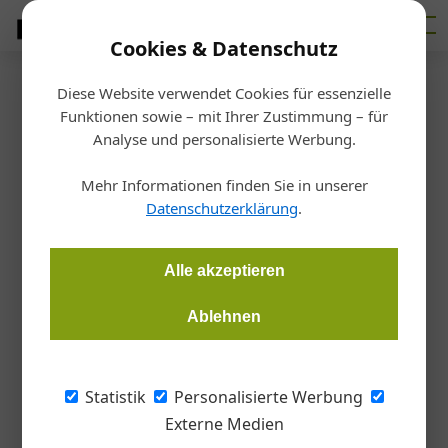
Cookies & Datenschutz
Diese Website verwendet Cookies für essenzielle
Startseite
/
Allgemein
Funktionen sowie – mit Ihrer Zustimmung – für
Besseres Management –
Analyse und personalisierte Werbung.
bessere Gebäude
Mehr Informationen finden Sie in unserer
Datenschutzerklärung
.
Redaktion Bauzeitung
28.04.2015, 16:08 Uhr
Alle akzeptieren
Der 23. ATGA Facility Kongress und die Austrian FM Awards
Ablehnen
standen dieses Jahr ganz im Zeichen der beiden
Schlüsselfaktoren für bessere Gebäude und besseres
Management: Kommunikation und Bewusstseinsbildung.
Statistik
Personalisierte Werbung
Externe Medien
Facility Management hat ein Ziel: das