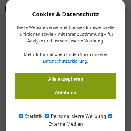
Cookies & Datenschutz
Diese Website verwendet Cookies für essenzielle
Startseite
/
Allgemein
Funktionen sowie – mit Ihrer Zustimmung – für
Auszeichnung
Analyse und personalisierte Werbung.
Dachzubehör-Spezialist Fleck
Mehr Informationen finden Sie in unserer
gehört zu den Besten
Datenschutzerklärung
.
Redaktion Dach Wand
15.06.2026, 12:19 Uhr
Alle akzeptieren
Ablehnen
Im Rahmen der Österreichischen Baustoffhandelstagung
wurde Dachzubehör-Spezialist Fleck mit dem Preis „Die
Besten der Branche 2026“ ausgezeichnet.
Statistik
Personalisierte Werbung
Externe Medien