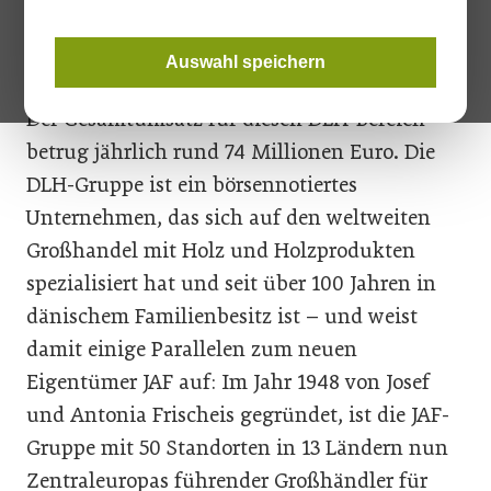
u. A. Frischeis bekannt – der neue Eigentümer
von DLH Asien und Afrika mit den
Auswahl speichern
Zielmärkten China, Vietnam und Kamerun.
Der Gesamtumsatz für diesen DLH-Bereich
betrug jährlich rund 74 Millionen Euro. Die
DLH-Gruppe ist ein börsennotiertes
Unternehmen, das sich auf den weltweiten
Großhandel mit Holz und Holzprodukten
spezialisiert hat und seit über 100 Jahren in
dänischem Familienbesitz ist – und weist
damit einige Parallelen zum neuen
Eigentümer JAF auf: Im Jahr 1948 von Josef
und Antonia Frischeis gegründet, ist die JAF-
Gruppe mit 50 Standorten in 13 Ländern nun
Zentraleuropas führender Großhändler für