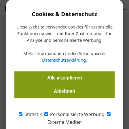
Cookies & Datenschutz
Diese Website verwendet Cookies für essenzielle
Startseite
/
Allgemein
Funktionen sowie – mit Ihrer Zustimmung – für
Frischeis expandiert
Analyse und personalisierte Werbung.
Mehr Informationen finden Sie in unserer
Redaktion
10.10.2014, 08:47 Uhr
Datenschutzerklärung
.
Die JAF-Gruppe übernimmt Standorte des Holzgroßhändlers
Alle akzeptieren
DLH in Asien und Afrika.
Ablehnen
Mit 31. Oktober 2014 (vorbehaltlich der
Zustimmung der Wettbewerbsbehörde) ist die
Statistik
Personalisierte Werbung
internationale JAF-Gruppe mit Stammsitz in
Externe Medien
Stockerau – in Österreich unter dem Namen J.