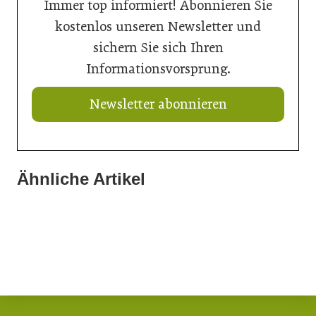
Immer top informiert! Abonnieren Sie
kostenlos unseren Newsletter und
sichern Sie sich Ihren
Informationsvorsprung.
Newsletter abonnieren
Ähnliche Artikel
21. Juli 2026
20. Juli 2026
20. Juli 2026
Ein Thron für den Nachwuchs
„Nutzen, was da ist“: Wie Gemeinden ihre Ortskerne neu
Aus Können wird Verantwortung
beleben