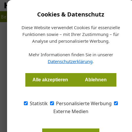
Cookies & Datenschutz
Betrieb
Markt
Planen
Bauen
Fertigen
Bau- + Werk
Diese Website verwendet Cookies für essenzielle
Funktionen sowie – mit Ihrer Zustimmung – für
Start
Analyse und personalisierte Werbung.
Holz_Haus_Ta
Mehr Informationen finden Sie in unserer
Datenschutzerklärung
.
Redaktion
Alle akzeptieren
Ablehnen
Coronabedingt müssen die Holz_Haus_Tage der
2020 in Bad Ischl geplant waren, für dieses J
Statistik
Personalisierte Werbung
Externe Medien
Nächstes Jahr soll sich die Branche
die Holz_Haus_Tage werden vom 7.