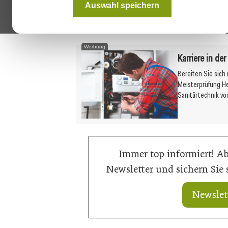
Auswahl speichern
Nähere Informationen zum aktuell
Austria:
www.holzforschung.at/wis
Werbung
Karriere in de
Bereiten Sie sich
Meisterprüfung H
Sanitärtechnik vo
Immer top informiert! A
Newsletter und sichern Sie
Newslet