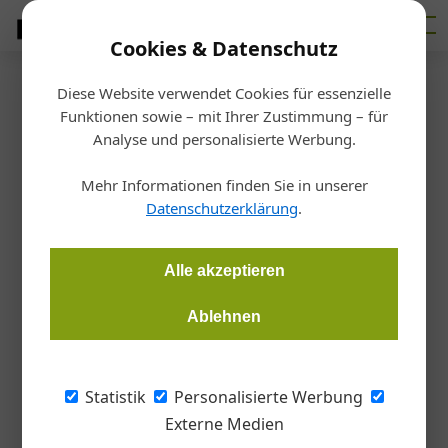
Cookies & Datenschutz
Diese Website verwendet Cookies für essenzielle
Startseite
/
Allgemein
Funktionen sowie – mit Ihrer Zustimmung – für
Neuer Chef bei Ziehl-Abegg
Analyse und personalisierte Werbung.
Mehr Informationen finden Sie in unserer
Redaktion Gebäudeinstallation
23.12.2019, 08:31 Uhr
Datenschutzerklärung
.
Diplom-Wirtschaftsingenieur Kurt Kerschbaummair (45) wird
Alle akzeptieren
neuer Geschäftsführer von Ziehl-Abegg Österreich. Neben
dem direkten Geschäft in Österreich ist er auch für die
Ablehnen
Vertriebsaktivitäten des Ventilatoren- und
Motorenherstellers in Südosteuropa verantwortlich,
Statistik
Personalisierte Werbung
Kurt Kerschbaummair folgt als
Externe Medien