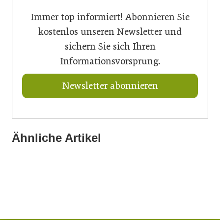
Immer top informiert! Abonnieren Sie
kostenlos unseren Newsletter und
sichern Sie sich Ihren
Informationsvorsprung.
Newsletter abonnieren
Ähnliche Artikel
21. Juli 2026
20. Juli 2026
20. Juli 2026
Ein Thron für den Nachwuchs
„Nutzen, was da ist“: Wie Gemeinden ihre Ortskerne neu
Aus Können wird Verantwortung
beleben