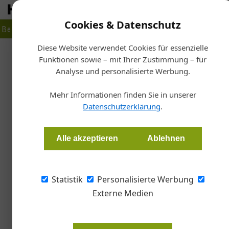
Cookies & Datenschutz
Betrieb
Markt
Planen
Bauen
Fertigen
Bau- + Werk
Diese Website verwendet Cookies für essenzielle
Funktionen sowie – mit Ihrer Zustimmung – für
Start
Analyse und personalisierte Werbung.
Schnell verf
Mehr Informationen finden Sie in unserer
Datenschutzerklärung
.
Redaktion
Alle akzeptieren
Ablehnen
Mit seinem Konzepthaus bietet der Tiroler Ho
schnell verfügbaren, leistbaren Wohnraum – 
aktuelles Thema.
Statistik
Personalisierte Werbung
Externe Medien
Beim Tiroler Holzwerkstoffherstell
gesellschaftlich relevanten Them