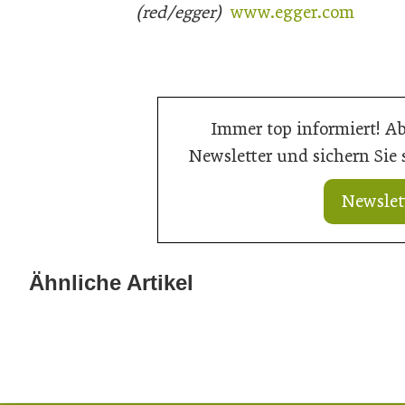
(red/egger)
www.egger.com
Immer top informiert! A
Newsletter und sichern Sie
Newslet
Ähnliche Artikel
21. Juli 2026
20. Juli 2026
Ein Thron für den Nachwuchs
Aus Können wi