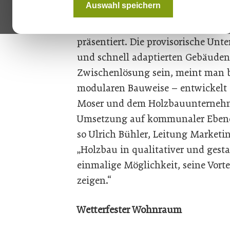
Auswahl speichern
kürzlich einen Lösungsansatz im 
Flüchtlingsströme und die Knapp
präsentiert. Die provisorische Unt
und schnell adaptierten Gebäuden
Zwischenlösung sein, meint man b
modularen Bauweise – entwickelt
Moser und dem Holzbauunternehme
Umsetzung auf kommunaler Ebene,
so Ulrich Bühler, Leitung Marketin
„Holzbau in qualitativer und gesta
einmalige Möglichkeit, seine Vort
zeigen.“
Wetterfester Wohnraum