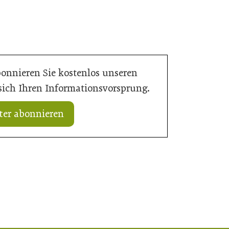
bonnieren Sie kostenlos unseren
 sich Ihren Informationsvorsprung.
ter abonnieren
20. Juli 2026
„Nutzen, was da ist“: Wie Gemeinden
rd Verantwortung
ihre Ortskerne neu beleben