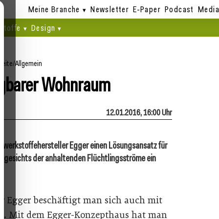
Meine Branche
Newsletter
E-Paper
Podcast
Media
stoffe
Design
seite
/
Allgemein
ügbarer Wohnraum
12.01.2016, 16:00 Uhr
lzwerkstoffehersteller Egger einen Lösungsansatz für
angesichts der anhaltenden Flüchtlingsströme ein
er Egger beschäftigt man sich auch mit
en. Mit dem Egger-Konzepthaus hat man