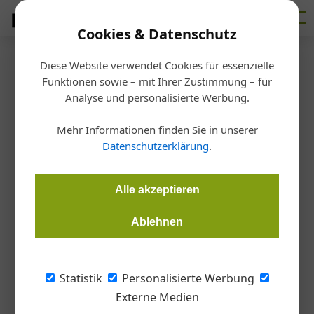
Cookies & Datenschutz
Diese Website verwendet Cookies für essenzielle
Startseite
/
Allgemein
Funktionen sowie – mit Ihrer Zustimmung – für
Stand.punkte – Moser und
Analyse und personalisierte Werbung.
Hager
Mehr Informationen finden Sie in unserer
Datenschutzerklärung
.
Redaktion
06.07.2018, 10:46 Uhr
Alle akzeptieren
In neuen stand.punkte-Video sprechen Anna Moser und
Ablehnen
Michael Hager über das Aufgeben starrer Strukturen – und
wie deren 4-jähriges Kind dabei behilflich sein kann,
klassische Zuschreibungen zu hinterfragen.
Statistik
Personalisierte Werbung
Externe Medien
Erst das Überwinden von Kategorien wie