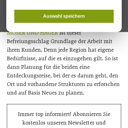
Richtig und Falsch ermöglicht es, sich von
vorgefertigten Bildern zu befreien und auf
Auswahl speichern
grundlegende Bedürfnisse einzugehen. Für
MOSER UND HAGER
ist dieser
Befreiungsschlag Grundlage der Arbeit mit
ihren Kunden. Denn jede Region hat eigene
Bedürfnisse, auf die es einzugehen gilt. So ist
dann Planung für die beiden eine
Entdeckungsreise, bei der es darum geht, den
Ort und vorhandene Strukturen zu erforschen
und auf Basis Neues zu planen.
Immer top informiert! Abonnieren Sie
kostenlos unseren Newsletter und