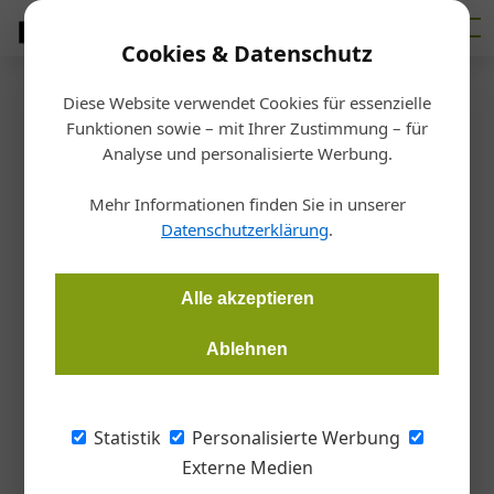
Cookies & Datenschutz
Diese Website verwendet Cookies für essenzielle
Startseite
/
Allgemein
Funktionen sowie – mit Ihrer Zustimmung – für
Update für den
Analyse und personalisierte Werbung.
gewerberechtlichen
Mehr Informationen finden Sie in unserer
Datenschutzerklärung
.
Geschäftsführer
Alle akzeptieren
DDr. Katharina Müller, TEP
28.05.2018, 11:49 Uhr
Ablehnen
Der gewerberechtliche Geschäftsführer haftet dem
Gewerbeinhaber für die Einhaltung der gewerberechtlichen
Statistik
Personalisierte Werbung
Vorschriften. Die Verantwortlichkeit des
Externe Medien
gewerberechtlichen Geschäftsführers ist zivilrechtlich