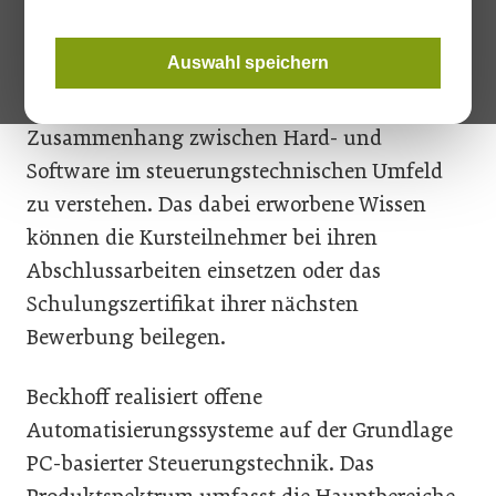
Steuerungs- und Digitaltechnik erlernen die
Teilnehmer das Erstellen von Steuerungslogik
Auswahl speichern
in den Programmiersprachen der IEC-61131-3.
Einfache Beispiele werden helfen den
Zusammenhang zwischen Hard- und
Software im steuerungstechnischen Umfeld
zu verstehen. Das dabei erworbene Wissen
können die Kursteilnehmer bei ihren
Abschlussarbeiten einsetzen oder das
Schulungszertifikat ihrer nächsten
Bewerbung beilegen.
Beckhoff realisiert offene
Automatisierungssysteme auf der Grundlage
PC-basierter Steuerungstechnik. Das