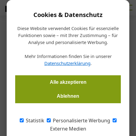
Cookies & Datenschutz
Diese Website verwendet Cookies für essenzielle
Startseite
/
Allgemein
Funktionen sowie – mit Ihrer Zustimmung – für
Workshop: Steuerungstechnik
Analyse und personalisierte Werbung.
Mehr Informationen finden Sie in unserer
Redaktion Architektur & Bau Forum
12.02.2020, 13:41 Uhr
Datenschutzerklärung
.
Im Sommer diesen Jahres wird Studenten bei der „Beckhoff
Alle akzeptieren
Summer School“ die Möglichkeit gegeben einen Einblick in die
PC-basierte Steuerungstechnik zu gewinnen.
Ablehnen
Statistik
Personalisierte Werbung
Neben den Grundbegrifflichkeiten der
Externe Medien