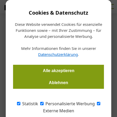
Cookies & Datenschutz
Diese Website verwendet Cookies für essenzielle
Startseite
/
Holz
Funktionen sowie – mit Ihrer Zustimmung – für
Holzwerkstoffe: Alternativen zu
Analyse und personalisierte Werbung.
Formaldehyd-Bindemitteln
Mehr Informationen finden Sie in unserer
Datenschutzerklärung
.
gesucht
Alle akzeptieren
Redaktion
16.12.2019, 10:51 Uhr
Ablehnen
Das Institut für Holztechnologie in Dresden hat ein
Forschungsprojekt gestartet, in dem Klebstoffe auf
Statistik
Personalisierte Werbung
Proteinbasis als Bindemittel in Holzwerkstoffen getestet
Externe Medien
werden sollen.