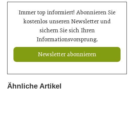
Immer top informiert! Abonnieren Sie
kostenlos unseren Newsletter und
sichern Sie sich Ihren
Informationsvorsprung.
Newsletter abonnieren
Ähnliche Artikel
14. Juli 2026
23. Juni 2026
Bunte Beete für die Landesgartenschau Neuss
09. Juni 2026
Neuer Knotenpunkt für Holz und Handwerk
VÖZ krisitiert Waldfonds