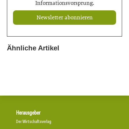
Informationsvorsprung.
Newsletter abonnieren
Ähnliche Artikel
21. Juli 2026
21. Juli 2026
renowave.at kommt in den Westen
21. Juli 2026
Doka liefert Maßarbeit für Wiener U-Bahn-Ausbau
Das Ende eines Vertrags: der EuGH entscheidet
Herausgeber
Der Wirtschaftsverlag