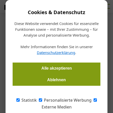
Cookies & Datenschutz
Diese Website verwendet Cookies für essenzielle
Startseite
/
Bau
Funktionen sowie – mit Ihrer Zustimmung – für
Stefan Graf: „Es wird wehtun“
Analyse und personalisierte Werbung.
Mehr Informationen finden Sie in unserer
Sonja Meßner, Österreichische Bauzeitung
25.11.2020, 09:13 Uhr
Datenschutzerklärung
.
Die herausfordernden Zeiten hat die Baubranche noch vor
Alle akzeptieren
sich. Stefan Graf im Interview.
Ablehnen
Ganz so glimpflich wie lange erhofft wird die
Baubranche nicht davonkommen, ist Stefan
Statistik
Personalisierte Werbung
Graf, CEO von Leyrer + Graf, überzeugt. Aber
Externe Medien
zu hadern oder sich zu ärgern ist nicht seine