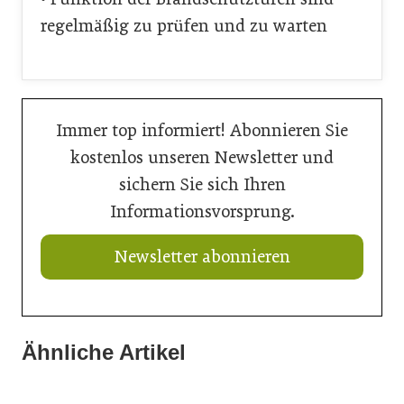
regelmäßig zu prüfen und zu warten
Immer top informiert! Abonnieren Sie
kostenlos unseren Newsletter und
sichern Sie sich Ihren
Informationsvorsprung.
Newsletter abonnieren
Ähnliche Artikel
21. Juli 2026
21. Juli 2026
Ringer mit neuem Schalungskit für Brücken
11. Juli 2026
Doka liefert Maßarbeit für Wiener U-Bahn-Ausbau