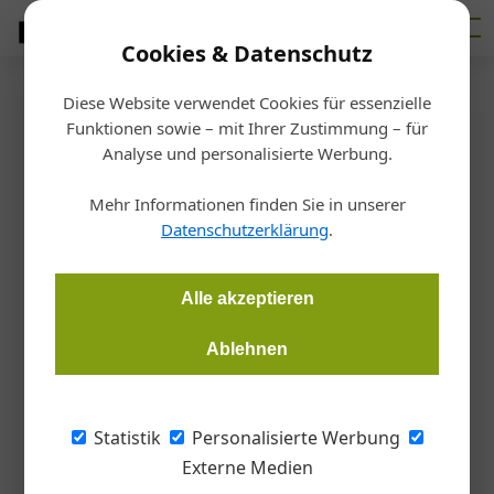
Cookies & Datenschutz
Diese Website verwendet Cookies für essenzielle
Startseite
/
Bauen
Funktionen sowie – mit Ihrer Zustimmung – für
Objektbericht
Analyse und personalisierte Werbung.
Massiv schöner Brandschutz
Mehr Informationen finden Sie in unserer
Datenschutzerklärung
.
Christina Mothwurf
03.03.2021, 17:42 Uhr
Alle akzeptieren
Beim Holztechnikum Kuchl zeigt sich, wie ­Massivholz alle
seine schützenden Vorzüge ausspielen kann.
Ablehnen
Südlich von Salzburg, am rechten Ufer der
Statistik
Personalisierte Werbung
Salzach und inmitten der Erlebnisregion
Externe Medien
Tennengau sind echte Holzwürmer zuhause: