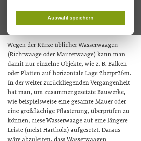
Aluminium, Hartholz oder Kunststoff positioniert. Aber eignet
sie sich zur Gefällebestimmung am Flachdach? – das fragt
sich Autor Wolfgang Hubner im ersten Teil unserer neuen
Auswahl speichern
Artikelserie zum Thema Gefälleberechnung.
Wegen der Kürze üblicher Wasserwaagen
(Richtwaage oder Maurerwaage) kann man
damit nur einzelne Objekte, wie z. B. Balken
oder Platten auf horizontale Lage überprüfen.
In der weiter zurückliegenden Vergangenheit
hat man, um zusammengesetzte Bauwerke,
wie beispielsweise eine gesamte Mauer oder
eine großflächige Pflasterung, überprüfen zu
können, diese Wasserwaage auf eine längere
Leiste (meist Hartholz) aufgesetzt. Daraus
wäre abzuleiten, dass Wasserwaagen