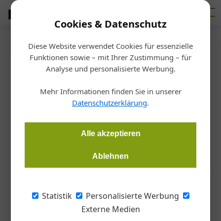
Cookies & Datenschutz
Diese Website verwendet Cookies für essenzielle
Startseite
/
Bauen
Funktionen sowie – mit Ihrer Zustimmung – für
Die Wasserwaage – tauglich
Analyse und personalisierte Werbung.
zur Gefällebestimmung am
Mehr Informationen finden Sie in unserer
Datenschutzerklärung
.
Flachdach?
Alle akzeptieren
Wolfgang Hubner
05.05.2019, 16:04 Uhr
Ablehnen
Die Wasserwaage ist ein Prüfgerät zur horizontalen oder
vertikalen Ausrichtung eines Objekts. Zumindest eine
Statistik
Personalisierte Werbung
gefasste, zu den Messflächen ausgerichtete Libelle, ist in
Externe Medien
einem in der Regel 30 bis 200 Zentimeter langen Profil aus