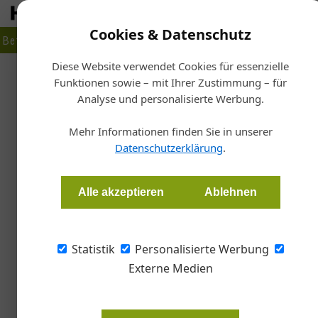
Cookies & Datenschutz
Betrieb
Markt
Planen
Bauen
Fertigen
Bau- + Werk
Diese Website verwendet Cookies für essenzielle
Funktionen sowie – mit Ihrer Zustimmung – für
Sta
Analyse und personalisierte Werbung.
Flachda
Temporärer
Mehr Informationen finden Sie in unserer
Datenschutzerklärung
.
Wolfgang Hubner
Alle akzeptieren
Ablehnen
Das IFB ist außeruniversitärer Forschungspar
Forschungsförderungsgesellschaft FFG. Jährl
Statistik
Personalisierte Werbung
Fördervolumen abgewickelt. Das innovative, 
Externe Medien
Flammen-/Hitzeschutz an Holzbauteilen“, woll