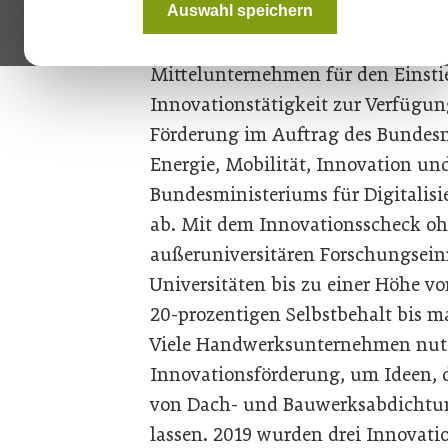
Auswahl speichern
Seit vielen Jahren wird von der FF
Innovationsschecks, der mit oder 
Mittelunternehmen für den Einsti
Innovationstätigkeit zur Verfügung
Förderung im Auftrag des Bundesm
Energie, Mobilität, Innovation u
Bundesministeriums für Digitalis
ab. Mit dem Innovationsscheck oh
außeruniversitären Forschungsei
Universitäten bis zu einer Höhe 
20-prozentigen Selbstbehalt bis m
Viele Handwerksunternehmen nutz
Innovationsförderung, um Ideen, 
von Dach- und Bauwerksabdichtun
lassen. 2019 wurden drei Innovati