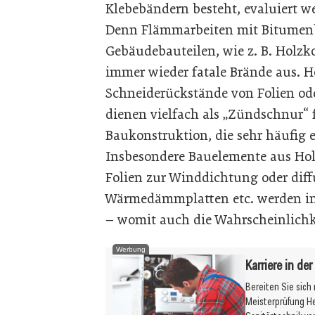
Klebebändern besteht, evaluiert w
Denn Flämmarbeiten mit Bitumen
Gebäudebauteilen, wie z. B. Holzk
immer wieder fatale Brände aus. H
Schneiderückstände von Folien o
dienen vielfach als „Zündschnur“ f
Baukonstruktion, die sehr häufig 
Insbesondere Bauelemente aus Hol
Folien zur Winddichtung oder dif
Wärmedämmplatten etc. werden in d
– womit auch die Wahrscheinlichke
Werbung
Karriere in de
Bereiten Sie sich
Meisterprüfung H