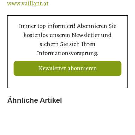
www.vaillant.at
Immer top informiert! Abonnieren Sie
kostenlos unseren Newsletter und
sichern Sie sich Ihren
Informationsvorsprung.
Newsletter abonnieren
Ähnliche Artikel
14. Juli 2026
14. Juli 2026
Sanierungsgeschäft mit Handbremse
14. Juli 2026
„Die Branche ist wie ein großer Tanker“
„Warum diskutieren wir überhaupt noch?“