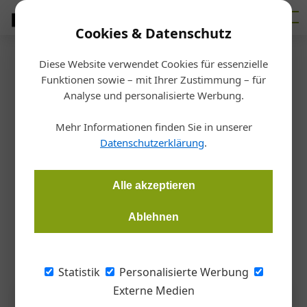
Cookies & Datenschutz
Diese Website verwendet Cookies für essenzielle
Startseite
/
Heizung
Funktionen sowie – mit Ihrer Zustimmung – für
Heizung & Energie
Analyse und personalisierte Werbung.
Viel warme Luft
Mehr Informationen finden Sie in unserer
Datenschutzerklärung
.
Barbara Fürst
18.03.2025, 14:57 Uhr
Alle akzeptieren
„Raus aus Gas“ lautet das Motto im innerstädtischen
Bestand. Wärmepumpentechnologien sind die Alternative,
Ablehnen
wie ein Vorzeigeprojekt in Wien unter Beweis stellt.
Statistik
Personalisierte Werbung
Externe Medien