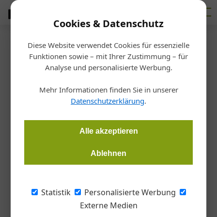
Cookies & Datenschutz
Diese Website verwendet Cookies für essenzielle
Startseite
/
Bauen
Funktionen sowie – mit Ihrer Zustimmung – für
Olympiapark München
Analyse und personalisierte Werbung.
Stahl glänzt in vielen
Mehr Informationen finden Sie in unserer
Disziplinen
Datenschutzerklärung
.
Redaktion Metall
10.08.2022, 11:11 Uhr
Alle akzeptieren
Ablehnen
Mit den 2. European Championships wird der Olympiapark
München vom 11. bis 21. August 2022 zum Austragungsort
eines Sportereignisses der Superlative. Mit von der Partie ist
Statistik
Personalisierte Werbung
Edelstahl Rostfrei, das mit seinen werkstofftypischen
Externe Medien
Eigenschaften zu Attraktivität, Sicherheit und Hygiene