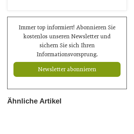
Immer top informiert! Abonnieren Sie
kostenlos unseren Newsletter und
sichern Sie sich Ihren
Informationsvorsprung.
Newsletter abonnieren
Ähnliche Artikel
21. Juli 2026
21. Juli 2026
Ringer mit neuem Schalungskit für Brücken
11. Juli 2026
Doka liefert Maßarbeit für Wiener U-Bahn-Ausbau
Wiener U-Bahn-Ausbau: Durchbruch geschafft