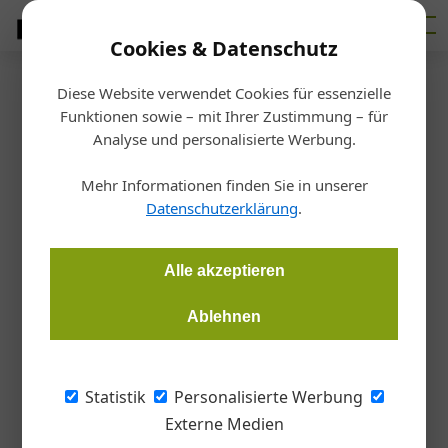
Cookies & Datenschutz
Diese Website verwendet Cookies für essenzielle
Startseite
/
Bauen
Funktionen sowie – mit Ihrer Zustimmung – für
Schiffslift der Superlative
Analyse und personalisierte Werbung.
Mehr Informationen finden Sie in unserer
Redaktion
05.03.2019, 12:30 Uhr
Datenschutzerklärung
.
Stahlbau. Ein gigantisches Hebewerk für Schiffe sorgt am
Alle akzeptieren
Drei-Schluchten-Staudamm in China für Aufsehen. Am
Projekt ist auch die österreichische Aichelin Gruppe beteiligt.
Ablehnen
Seit mehr als zwei Jahren läuft der
Statistik
Personalisierte Werbung
Probebetrieb des weltweit größten
Externe Medien
Schiffshebewerks am Jangtse-Fluss in der