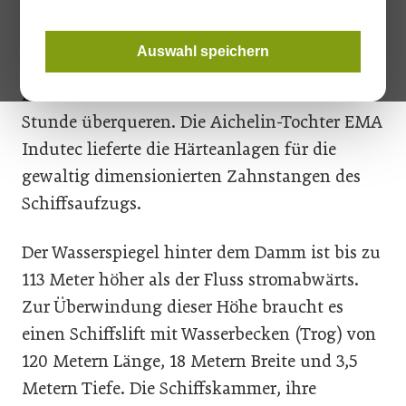
chinesischen Provinz Hubei. Durch dieses
Vertikalhubwerk können Schiffe mit einer
Auswahl speichern
Verdrängung von bis zu 3.000 Tonnen den
Drei-Schluchten-Staudamm binnen einer
Stunde überqueren. Die Aichelin-Tochter EMA
Indutec lieferte die Härteanlagen für die
gewaltig dimensionierten Zahnstangen des
Schiffsaufzugs.
Der Wasserspiegel hinter dem Damm ist bis zu
113 Meter höher als der Fluss stromabwärts.
Zur Überwindung dieser Höhe braucht es
einen Schiffslift mit Wasserbecken (Trog) von
120 Metern Länge, 18 Metern Breite und 3,5
Metern Tiefe. Die Schiffskammer, ihre