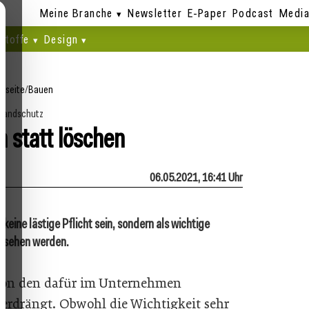
Meine Branche
Newsletter
E-Paper
Podcast
Media
stoffe
Design
rtseite
/
Bauen
randschutz
 statt löschen
06.05.2021, 16:41 Uhr
keine lästige Pflicht sein, sondern als wichtige
esehen werden.
von den dafür im Unternehmen
erdrängt. Obwohl die Wichtigkeit sehr