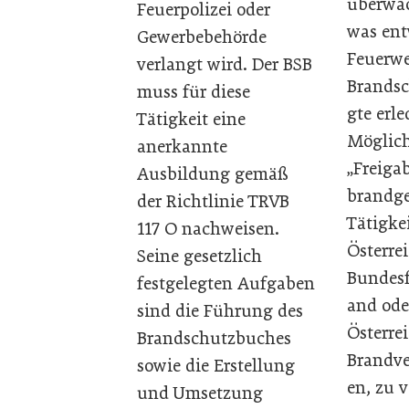
überwac
Feuerpolizei oder
was ent
Gewerbebehörde
Feuerwe
verlangt wird. Der BSB
Brandsc
muss für diese
gte erl
Tätigkeit eine
Möglich
anerkannte
„Freiga
Ausbildung gemäß
brandge
der Richtlinie TRVB
Tätigke
117 O nachweisen.
Österre
Seine gesetzlich
Bundes
festgelegten Aufgaben
and ode
sind die Führung des
Österre
Brandschutzbuches
Brandve
sowie die Erstellung
en, zu 
und Umsetzung