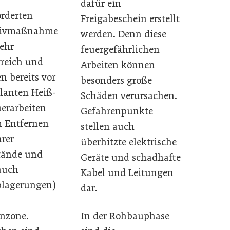
dafür ein
orderten
Freigabeschein erstellt
tivmaßnahme
werden. Denn diese
sehr
feuergefährlichen
reich und
Arbeiten können
n bereits vor
besonders große
lanten Heiß-
Schäden verursachen.
erarbeiten
Gefahrenpunkte
 Entfernen
stellen auch
rer
überhitzte elektrische
tände und
Geräte und schadhafte
(auch
Kabel und Leitungen
blagerungen)
dar.
In der Rohbauphase
nzone.