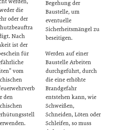
ht werden,
Begehung der
weder die
Baustelle, um
hr oder der
eventuelle
hutzbeauftra
Sicherheitsmängel zu
edigt. Nach
beseitigen.
keit ist der
Werden auf einer
beschein für
Baustelle Arbeiten
fährliche
durchgeführt, durch
iten“ vom
die eine erhöhte
ichischen
Brandgefahr
feuerwehrverb
entstehen kann, wie
r den
Schweißen,
ichischen
Schneiden, Löten oder
rhütungsstell
Schleifen, so muss
verwenden.