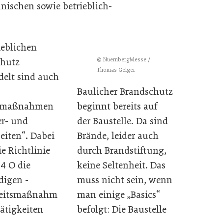
hnischen sowie betrieblich-
ieblichen
© NuernbergMesse /
chutz
Thomas Geiger
delt sind auch
Baulicher Brandschutz
beginnt bereits auf
zmaßnahmen
der Baustelle. Da sind
er- und
Brände, leider auch
eiten“. Dabei
durch Brandstiftung,
ie Richtlinie
keine Seltenheit. Das
4 O die
muss nicht sein, wenn
igen ­
man einige „Basics“
heitsmaßnahm
befolgt: Die Baustelle
Tätigkeiten