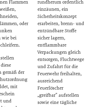
rundherum ordentlich
fenen Flammen
einzäunen, ein
weißen,
Sicherheitskonzept
hneiden,
erarbeiten, brenn- und
Flämmen, oder
entzündbare Stoffe
unken
sicher lagern,
 wie bei
entflammbare
chleifern.
Verpackungen gleich
stellen
entsorgen, Fluchtwege
diese
und Zufahrt für die
n gemäß der
Feuerwehr freihalten,
chutzordnung
ausreichend
det, mit
Feuerlöscher
eschein
„greifbar“ aufstellen
gt und
sowie eine tägliche