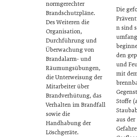
normgerechter
Die gef
Brandschutzpläne.
Präven
Des Weiteren die
n sind 
Organisation,
umfang
Durchführung und
beginne
Überwachung von
den gep
Brandalarm- und
und Feu
Räumungsübungen,
mit dem
die Unterweisung der
brennba
Mitarbeiter über
Gegens
Brandverhütung, das
Stoffe 
Verhalten im Brandfall
Stauba
sowie die
aus der
Handhabung der
Gefahre
Löschgeräte.