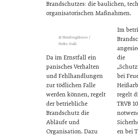
Brandschutzes: die baulichen, tec
organisatorischen Maßnahmen.
Im betr
© NürnbergMesse /
Brands
Heiko Stahl
angesie
Da im Ernstfall ein
die
panisches Verhalten
„Schut
und Fehlhandlungen
bei Feu
zur tödlichen Falle
Heißarb
werden können, regelt
regelt d
der betriebliche
TRVB 10
Brandschutz die
notwend
Abläufe und
Sicher
Organisation. Dazu
en bei 