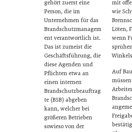
gehört zuerst eine
mit of
Person, die im
wie Sch
Unternehmen für das
Brennsc
Brandschutzmanagem
Löten, 
ent verantwortlich ist.
wenn F
Das ist zumeist die
sprühen
Geschäftsführung, die
Winkels
diese Agenden und
Auf Bau
Pflichten etwa an
müssen 
einen internen
Arbeite
Brandschutzbeauftrag
Brands
te (BSB) abgeben
angemel
kann, welcher bei
Freigab
größeren Betrieben
bestäti
sowieso von der