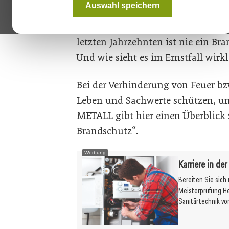
Auswahl speichern
wohl bekannt ist, spielt Brandsch
Wie groß ist denn die Wahrscheinli
letzten Jahrzehnten ist nie ein Br
Und wie sieht es im Ernstfall wirk
Bei der Verhinderung von Feuer 
Leben und Sachwerte schützen, un
METALL gibt hier einen Überblic
Brandschutz“.
Werbung
Karriere in de
Bereiten Sie sich
Meisterprüfung H
Sanitärtechnik vo