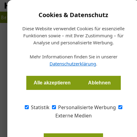
Cookies & Datenschutz
Betrieb
Markt
Planen
Bauen
Fertigen
Bau- + Werk
Diese Website verwendet Cookies für essenzielle
Funktionen sowie – mit Ihrer Zustimmung – für
Sta
Analyse und personalisierte Werbung.
B
Vorbeugen
Mehr Informationen finden Sie in unserer
Datenschutzerklärung
.
Gernot Paul Wagner
Alle akzeptieren
Ablehnen
Der Schutz vor Feuer und Rauch im Betrieb soll 
Aufgabe für Management und Beschäftigte g
Statistik
Personalisierte Werbung
Externe Medien
Oft wird das Thema Brandschutz 
verantwortlichen Personen etwas v