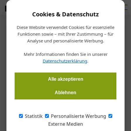
Cookies & Datenschutz
Diese Website verwendet Cookies für essenzielle
Startseite
/
Bauen
Funktionen sowie – mit Ihrer Zustimmung – für
Zwei Schulen unter einem
Analyse und personalisierte Werbung.
Dach
Mehr Informationen finden Sie in unserer
Datenschutzerklärung
.
Petra Kickenweitz
31.10.2016, 11:14 Uhr
Alle akzeptieren
Dem Büro fasch&fuchs.ZT-gmbh gelang es, mit dem Neubau
Ablehnen
der Bundesschule Seestadt Aspern in Wien zwei Schulen
unter ein Dach zu bringen. Eine 28-klassige allgemeinbildende
höhere Schule (AHS) und eine 13-klassige berufsbildende
Statistik
Personalisierte Werbung
Schule für rund 1.100 Schüler finden in einem sehr kompakten
Externe Medien
und doch großzügig wirkenden Baukörper Platz.