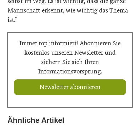
selbst im Weg. Es ist wichtig, dass die ganze
Mannschaft erkennt, wie wichtig das Thema
ist.“
Immer top informiert! Abonnieren Sie
kostenlos unseren Newsletter und
sichern Sie sich Ihren
Informationsvorsprung.
Newsletter abonnieren
Ähnliche Artikel
21. Juli 2026
21. Juli 2026
renowave.at kommt in den Westen
21. Juli 2026
Neuer Vorstand bei Austria Email
Doka liefert Maßarbeit für Wiener U-Bahn-Ausbau