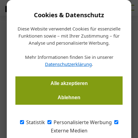
Cookies & Datenschutz
Diese Website verwendet Cookies für essenzielle
Startseite
/
Bau
Funktionen sowie – mit Ihrer Zustimmung – für
Umfrage
Analyse und personalisierte Werbung.
Baustelle Produktivität
Mehr Informationen finden Sie in unserer
Datenschutzerklärung
.
Martin Hehemann
03.07.2026, 13:43 Uhr
Alle akzeptieren
Aktuelle Studien bescheinigen der heimischen Bauwirtschaft
einen deutlichen Rückgang der Produktivität in den
Ablehnen
vergangenen Jahrzehnten. In den Betrieben selbst sieht man
das anders. Das ist das Ergebnis der aktuellen Bauzeitung-
Umfrage.
Statistik
Personalisierte Werbung
Externe Medien