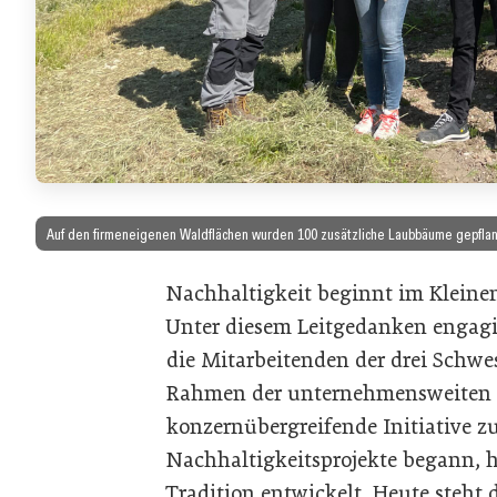
Auf den firmeneigenen Waldflächen wurden 100 zusätzliche Laubbäume gepflanz
Nachhaltigkeit beginnt im Kleinen
Unter diesem Leitgedanken engagie
die Mitarbeitenden der drei Schwes
Rahmen der unternehmensweiten 
konzernübergreifende Initiative z
Nachhaltigkeitsprojekte begann, hat
Tradition entwickelt. Heute steht 