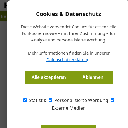
Cookies & Datenschutz
Betrieb
Markt
Planen
Bauen
Fertigen
Bau- + Werk
Diese Website verwendet Cookies für essenzielle
Funktionen sowie – mit Ihrer Zustimmung – für
Star
Analyse und personalisierte Werbung.
Na
Gemeinsam Ver
Mehr Informationen finden Sie in unserer
Datenschutzerklärung
.
Gudrun Haigermoser
Alle akzeptieren
Ablehnen
Im Rahmen der „WeCare“-Aktionswochen 2025 
Österreich in mehreren Projekten.
Statistik
Personalisierte Werbung
Externe Medien