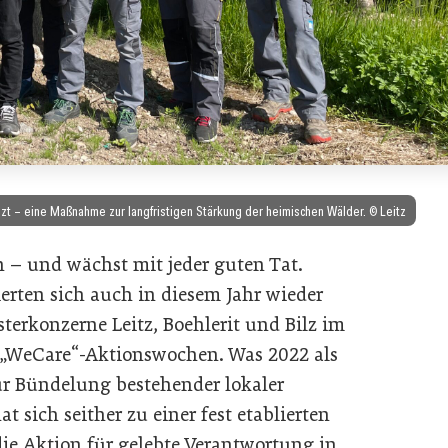
t – eine Maßnahme zur langfristigen Stärkung der heimischen Wälder. © Leitz
 – und wächst mit jeder guten Tat.
rten sich auch in diesem Jahr wieder
terkonzerne Leitz, Boehlerit und Bilz im
„WeCare“-Aktionswochen. Was 2022 als
ur Bündelung bestehender lokaler
 sich seither zu einer fest etablierten
die Aktion für gelebte Verantwortung in