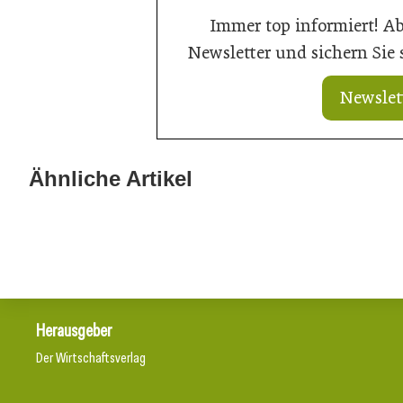
Immer top informiert! A
Newsletter und sichern Sie
Newslet
Ähnliche Artikel
21. Juli 2026
20. Juli 2026
Neuer Vorstand bei Austria Email
Aus Können wi
Herausgeber
Der Wirtschaftsverlag