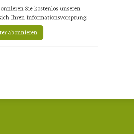
bonnieren Sie kostenlos unseren
 sich Ihren Informationsvorsprung.
ter abonnieren
15. Juli 2026
Neun von zehn Betrieben finden kaum
rd Verantwortung
Personal