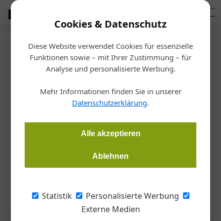
Cookies & Datenschutz
Diese Website verwendet Cookies für essenzielle
Startseite
/
Bauen
Funktionen sowie – mit Ihrer Zustimmung – für
Zukunftsagentur Bau
Analyse und personalisierte Werbung.
KI: gewusst wie statt nie
Mehr Informationen finden Sie in unserer
Datenschutzerklärung
.
Martin Hehemann
30.09.2025, 07:24 Uhr
Alle akzeptieren
Die heimische Bauwirtschaft hat beim Einsatz von KI noch
einigen Aufholbedarf. Das zeigt eine Studie der
Ablehnen
Zukunftsagentur Bau (ZAB) und der Uni Krems. Sie gibt aber
auch nützliche Tipps, wie man die sie innvoll nutzen kann.
Statistik
Personalisierte Werbung
Externe Medien