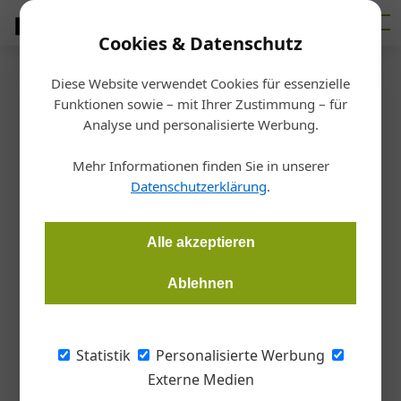
Cookies & Datenschutz
Diese Website verwendet Cookies für essenzielle
Startseite
/
Bau
Funktionen sowie – mit Ihrer Zustimmung – für
Marketing mit KI
Analyse und personalisierte Werbung.
Findet den Baumeister: GEO
Mehr Informationen finden Sie in unserer
statt SEO
Datenschutzerklärung
.
Martin Hehemann
15.06.2026, 06:38 Uhr
Alle akzeptieren
Ablehnen
Wer einen Baumeister sucht, schaut schon lange nicht mehr
in die Gelben Seite – und auch immer seltener auf die
klassischen Google-Ergebnisse. Auch hier übernehmen Large
Statistik
Personalisierte Werbung
Language Modells wie ChatGPT oder Gemini das
Externe Medien
Kommando. Das Schlagwort lautet: GEO statt SEO.