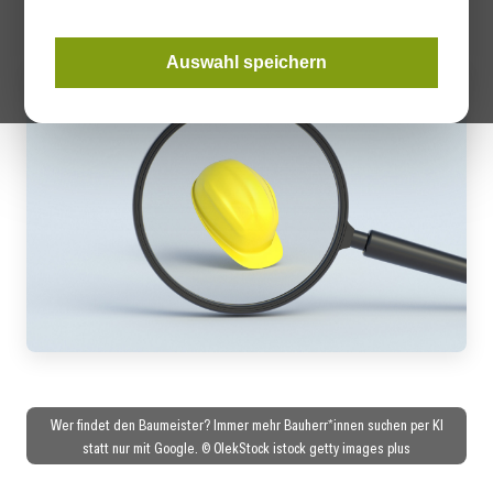
Auswahl speichern
Wer findet den Baumeister? Immer mehr Bauherr*innen suchen per KI
statt nur mit Google. © OlekStock istock getty images plus