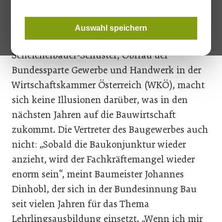
„Der Fachkräftemangel wird in den nächsten
Jahren eine große Herausforderung für den
Auswahl speichern
Bau und das Baunebengewerbe sein.“ Renate
Scheichelbauer-Schuster, Obfrau der
Bundessparte Gewerbe und Handwerk in der
Wirtschaftskammer Österreich (WKÖ), macht
sich keine Illusionen darüber, was in den
nächsten Jahren auf die Bauwirtschaft
zukommt. Die Vertreter des Baugewerbes auch
nicht: „Sobald die Baukonjunktur wieder
anzieht, wird der Fachkräftemangel wieder
enorm sein“, meint Baumeister Johannes
Dinhobl, der sich in der Bundesinnung Bau
seit vielen Jahren für das Thema
Lehrlingsausbildung einsetzt. „Wenn ich mir