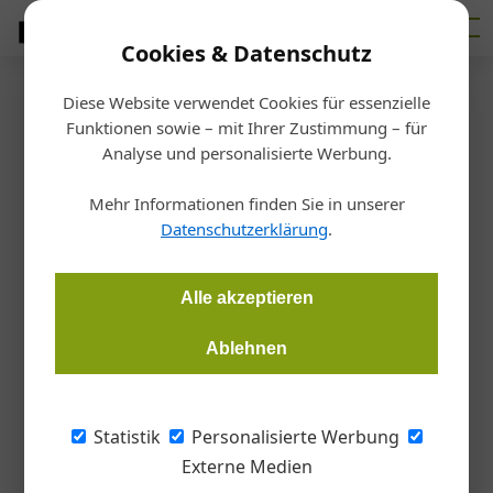
Cookies & Datenschutz
Diese Website verwendet Cookies für essenzielle
Startseite
/
Ausbildung
Funktionen sowie – mit Ihrer Zustimmung – für
Brennpunkt
Analyse und personalisierte Werbung.
Trotz Krise dringend gesucht:
Mehr Informationen finden Sie in unserer
Fachkräfte
Datenschutzerklärung
.
Martin Hehemann
13.11.2024, 13:29 Uhr
Alle akzeptieren
Ablehnen
Trotz aktueller Wohnflaute und fehlender Aufträge leidet die
Bauwirtschaft weiterhin unter Fachkräftemangel. Viele
Betriebe nutzen die Chance, um jetzt qualifiziertes Personal
Statistik
Personalisierte Werbung
anzuheuern.
Externe Medien