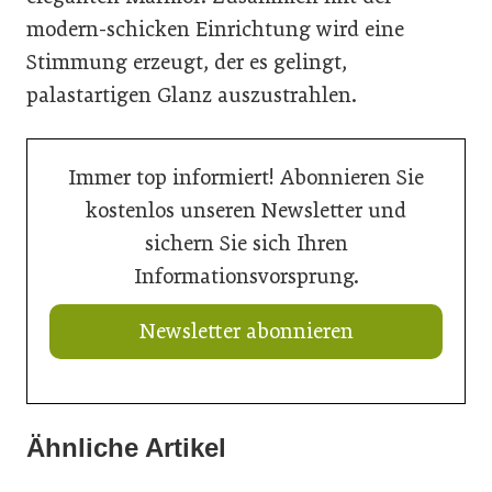
modern-schicken Einrichtung wird eine
Stimmung erzeugt, der es gelingt,
palastartigen Glanz auszustrahlen.
Immer top informiert! Abonnieren Sie
kostenlos unseren Newsletter und
sichern Sie sich Ihren
Informationsvorsprung.
Newsletter abonnieren
Ähnliche Artikel
20. Juli 2026
14. Juli 2026
Natur in den Innenraum
14. Juli 2026