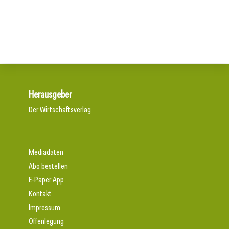
Bunte Beete für die Landesgartenschau Neuss
Ikonischer Minimalismus mit neuen Farben
Herausgeber
Der Wirtschaftsverlag
Mediadaten
Abo bestellen
E-Paper App
Kontakt
Impressum
Offenlegung