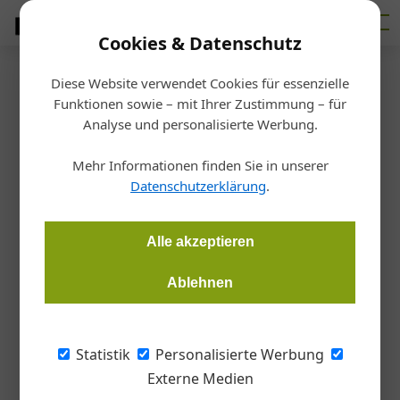
Cookies & Datenschutz
Diese Website verwendet Cookies für essenzielle
Startseite
/
Design
Funktionen sowie – mit Ihrer Zustimmung – für
Besondere Designinspiration
Analyse und personalisierte Werbung.
Mehr Informationen finden Sie in unserer
Redaktion
07.02.2019, 09:49 Uhr
Datenschutzerklärung
.
Jedes Hotel bietet eine originelle und individuelle Einrichtung.
Alle akzeptieren
Ablehnen
Statistik
Personalisierte Werbung
Externe Medien