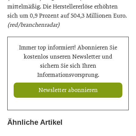
mittelmäßig. Die Herstellererlöse erhöhten
sich um 0,9 Prozent auf 504,3 Millionen Euro.
(red/branchenradar)
Immer top informiert! Abonnieren Sie
kostenlos unseren Newsletter und
sichern Sie sich Ihren
Informationsvorsprung.
Newsletter abonnieren
Ähnliche Artikel
20. Juli 2026
14. Juli 2026
Natur in den Innenraum
14. Juli 2026
Bunte Beete für die Landesgartenschau Neuss