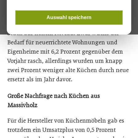
Die Nachfrage nach Küchen für private
Auswahl speichern
Haushalte stagnierte im Jahr 2017 mit 179.000
Stück auf hohem Niveau. Zwar wuchs der
Bedarf für neuerrichtete Wohnungen und
Eigenheime mit 6,2 Prozent gegenüber dem
Vorjahr rasch, allerdings wurden um knapp
zwei Prozent weniger alte Küchen durch neue
ersetzt als im Jahr davor.
Große Nachfrage nach Küchen aus
Massivholz
Für die Hersteller von Küchenmöbeln gab es
trotzdem ein Umsatzplus von 0,5 Prozent