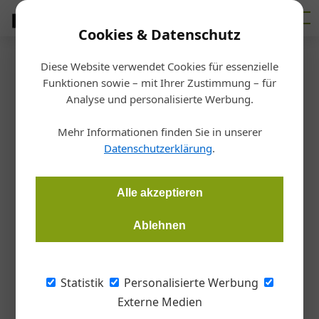
Cookies & Datenschutz
Diese Website verwendet Cookies für essenzielle
Startseite
/
Design
Funktionen sowie – mit Ihrer Zustimmung – für
Küchenmarkt
Analyse und personalisierte Werbung.
Spüle und Arbeitsplatte als
Mehr Informationen finden Sie in unserer
Qualitätskriterium
Datenschutzerklärung
.
Redaktion Tischler Journal
18.04.2018, 11:08 Uhr
Alle akzeptieren
Ablehnen
Der österreichische Küchenmarkt wuchs im Jahr 2017
insgesamt nur mäßig um knapp ein Prozent. Die Qualität einer
Küche definiert sich aber immer öfter über die Wahl der
Statistik
Personalisierte Werbung
Küchenspüle und der Küchenarbeitsplatte, das zeigen
Externe Medien
aktuelle Daten der Branchenradar-Marktanalyse.