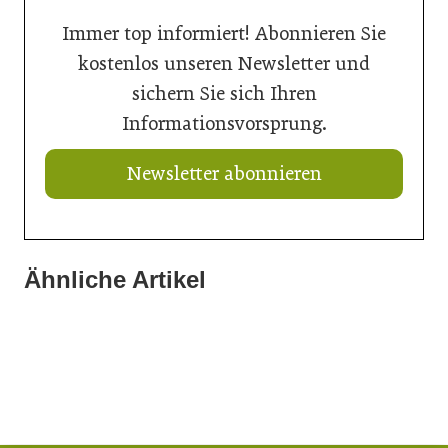
Immer top informiert! Abonnieren Sie
kostenlos unseren Newsletter und
sichern Sie sich Ihren
Informationsvorsprung.
Newsletter abonnieren
Ähnliche Artikel
18. Juni 2026
28. April 2026
Robotervergleich macht sicher
28. April 2026
Automatisierte Schweißfertigung
Edler Schutz aus Glas