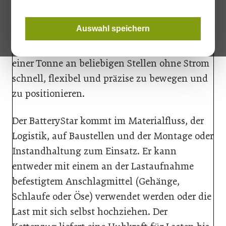
Der tragbare Yale BatteryStar benötigt keinen
Auswahl speichern
Stromanschluss. Er ermöglicht variable
Geschwindigkeiten, um schwere Lasten bis zu
einer Tonne an beliebigen Stellen ohne Strom
schnell, flexibel und präzise zu bewegen und
zu positionieren.
Der BatteryStar kommt im Materialfluss, der
Logistik, auf Baustellen und der Montage oder
Instandhaltung zum Einsatz. Er kann
entweder mit einem an der Lastaufnahme
befestigtem Anschlagmittel (Gehänge,
Schlaufe oder Öse) verwendet werden oder die
Last mit sich selbst hochziehen. Der