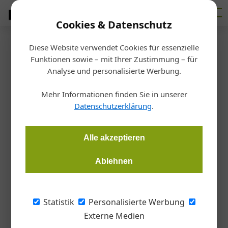
Cookies & Datenschutz
Diese Website verwendet Cookies für essenzielle
Startseite
/
Fertigen
Funktionen sowie – mit Ihrer Zustimmung – für
Hebetechnik
Analyse und personalisierte Werbung.
Akku-Kettenzug hebt Lasten
Mehr Informationen finden Sie in unserer
bis zu einer Tonne
Datenschutzerklärung
.
Redaktion Metall
23.10.2024, 17:28 Uhr
Alle akzeptieren
Ablehnen
Columbus McKinnon hat sein Portfolio an Hebezeugen weiter
ausgebaut und den ersten batteriebetriebenen Kettenzug
der Marke Yale auf den Markt gebracht.
Statistik
Personalisierte Werbung
Externe Medien