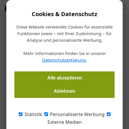
Cookies & Datenschutz
Diese Website verwendet Cookies für essenzielle
Startseite
/
Fertigen
Funktionen sowie – mit Ihrer Zustimmung – für
Hausmesse Innovationstage
Analyse und personalisierte Werbung.
Holzbearbeitung „live“
Mehr Informationen finden Sie in unserer
Datenschutzerklärung
.
Gernot Paul Wagner
15.09.2023, 12:51 Uhr
Alle akzeptieren
Die „Innovationstage 2023“ sind auch in diesem Jahr ein
wichtiger Branchentreff, bei dem viele namhafte Maschinen-
Ablehnen
und Werkzeughersteller ihre Neuheiten und Trends für die
Holzbearbeitung präsentieren.
Statistik
Personalisierte Werbung
Externe Medien
Am 11. und 12. Oktober 2023 können