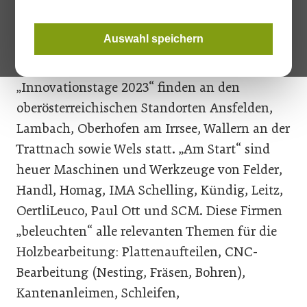
Tischler*innen die aktuellen Trends und
Neuheiten für die Holzbearbeitung vor Ort
Auswahl speichern
„begreifen“ und die zahlreich präsentierten
Maschinen und Werkzeuge testen. Die
„Innovationstage 2023“ finden an den
oberösterreichischen Standorten Ansfelden,
Lambach, Oberhofen am Irrsee, Wallern an der
Trattnach sowie Wels statt. „Am Start“ sind
heuer Maschinen und Werkzeuge von Felder,
Handl, Homag, IMA Schelling, Kündig, Leitz,
Oertli­Leuco, Paul Ott und SCM. Diese Firmen
„beleuchten“ alle relevanten Themen für die
Holzbearbeitung: Plattenaufteilen, CNC-
Bearbeitung (Nesting, Fräsen, Bohren),
Kantenanleimen, Schleifen,