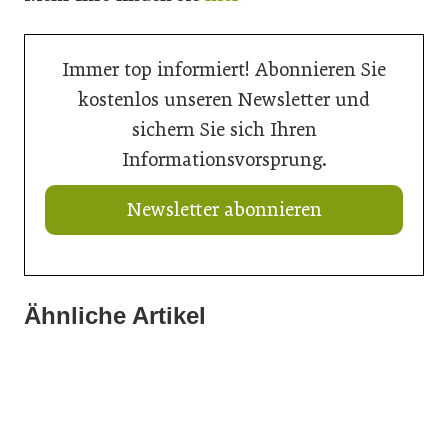
Immer top informiert! Abonnieren Sie
kostenlos unseren Newsletter und
sichern Sie sich Ihren
Informationsvorsprung.
Newsletter abonnieren
Ähnliche Artikel
18. Juni 2026
28. April 2026
Robotervergleich macht sicher
28. April 2026
Automatisierte Schweißfertigung
Edler Schutz aus Glas