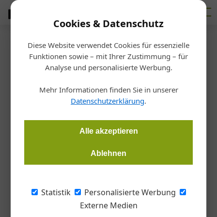
Cookies & Datenschutz
Diese Website verwendet Cookies für essenzielle
Startseite
/
Fertigen
Funktionen sowie – mit Ihrer Zustimmung – für
Perndorfer ausgezeichnet
Analyse und personalisierte Werbung.
Mehr Informationen finden Sie in unserer
Redaktion
08.11.2016, 16:34 Uhr
Datenschutzerklärung
.
Kallhamer Maschinenbauer erhält den OÖ. Landespreis für
Alle akzeptieren
Innovation.
Ablehnen
Für die Entwicklung einer Hochdruckpumpe
mit Servoantrieb, die wesentlich weniger
Statistik
Personalisierte Werbung
Strom verbraucht, wurde die Perndorfer
Externe Medien
Maschinenbau KG aus Kallham im Oktober