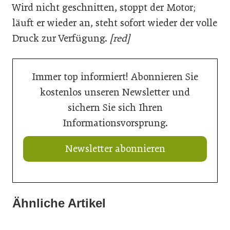
Wird nicht geschnitten, stoppt der Motor;
läuft er wieder an, steht sofort wieder der volle
Druck zur Verfügung.
[red]
Immer top informiert! Abonnieren Sie
kostenlos unseren Newsletter und
sichern Sie sich Ihren
Informationsvorsprung.
Newsletter abonnieren
Ähnliche Artikel
18. Juni 2026
28. April 2026
Robotervergleich macht sicher
28. April 2026
Automatisierte Schweißfertigung