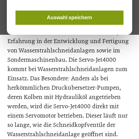
beim oberösterreichischen Landespreis für
Innovation mit dem 3. Platz ausgezeichnet.
Auswahl speichern
Das Maschinenbauunternehmen hat lange
Erfahrung in der Entwicklung und Fertigung
von Wasserstrahlschneidanlagen sowie im
Sondermaschinenbau. Die Servo-Jet4000
kommt bei Wasserstrahlschneidanlagen zum
Einsatz. Das Besondere: Anders als bei
herkömmlichen Druckübersetzer-Pumpen,
deren Kolben mit Hydrauliköl angetrieben
werden, wird die Servo-Jet4000 direkt mit
einem Servomotor betrieben. Dieser läuft nur
so lange, wie die Schneidkopfventile der
Wasserstrahlschneidanlage geöffnet sind.