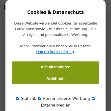
Cookies & Datenschutz
Diese Website verwendet Cookies für essenzielle
Startseite
/
Fertigen
Funktionen sowie – mit Ihrer Zustimmung – für
SCM eröffnet eigene
Analyse und personalisierte Werbung.
Österreich-Niederlassung
Mehr Informationen finden Sie in unserer
Datenschutzerklärung
.
Redaktion
17.12.2018, 15:44 Uhr
Alle akzeptieren
Der italienische Maschinenhersteller will mit einer
Ablehnen
Tochtergesellschaft und einem Expertenteam die Präsenz
direkt vor Ort ausbauen.
Statistik
Personalisierte Werbung
SCM ist bereits seit über dreißig Jahren auf
Externe Medien
dem österreichischen Markt tätig. Nun will