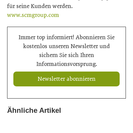
für seine Kunden werden.
www.scmgroup.com
Immer top informiert! Abonnieren Sie
kostenlos unseren Newsletter und
sichern Sie sich Ihren
Informationsvorsprung.
Newsletter abonnieren
Ähnliche Artikel
18. Juni 2026
28. April 2026
Robotervergleich macht sicher
28. April 2026
Automatisierte Schweißfertigung
Edler Schutz aus Glas