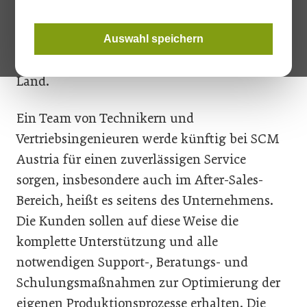
der italienische Maschinenhersteller seine
Präsenz in Österreich kräftig ausbauen und
Auswahl speichern
eröffnet die erste eigene Niederlassung im
Land.
Ein Team von Technikern und
Vertriebsingenieuren werde künftig bei SCM
Austria für einen zuverlässigen Service
sorgen, insbesondere auch im After-Sales-
Bereich, heißt es seitens des Unternehmens.
Die Kunden sollen auf diese Weise die
komplette Unterstützung und alle
notwendigen Support-, Beratungs- und
Schulungsmaßnahmen zur Optimierung der
eigenen Produktionsprozesse erhalten. Die