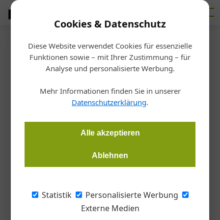
Cookies & Datenschutz
Diese Website verwendet Cookies für essenzielle
Startseite
/
Malerei
Funktionen sowie – mit Ihrer Zustimmung – für
Kompetenz und Werte in einer
Analyse und personalisierte Werbung.
starken Marke vereint
Mehr Informationen finden Sie in unserer
Datenschutzerklärung
.
Redaktion Color
11.06.2026, 16:35 Uhr
Alle akzeptieren
Unter dem bekannten Elefanten-Logo bündelt Caparol
Ablehnen
hochwertige Oberflächenlösungen für modernes Bauen und
Sanieren und steht für technische Kompetenz, Effizienz und
nachhaltige Qualität. Caparol zählt seit Jahrzehnten zu den
Statistik
Personalisierte Werbung
führenden Anbietern von Oberflächenbeschichtungen in
Externe Medien
Europa und ist die zentrale Produktmarke der Synthesa-