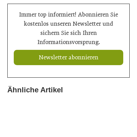
Immer top informiert! Abonnieren Sie
kostenlos unseren Newsletter und
sichern Sie sich Ihren
Informationsvorsprung.
Newsletter abonnieren
Ähnliche Artikel
14. Juli 2026
14. Juli 2026
Mehr Effizienz, weniger Stillstand mit iQ
14. Juli 2026
Digitale Inspiration für kreative Oberflächen
Bunte Beete für die Landesgartenschau Neuss