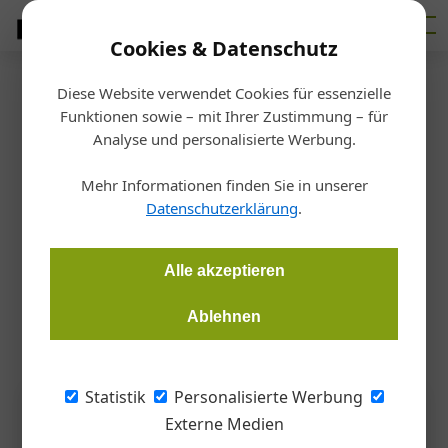
Cookies & Datenschutz
Diese Website verwendet Cookies für essenzielle
Startseite
/
Bau
Funktionen sowie – mit Ihrer Zustimmung – für
Baukonjunktur
Analyse und personalisierte Werbung.
Bau baut weniger im März
Mehr Informationen finden Sie in unserer
Datenschutzerklärung
.
Redaktion
16.05.2026, 12:16 Uhr
Alle akzeptieren
Im heimischen Bauwesen ging die Produktion im März
gegenüber dem Vorjahr um 3,0 Prozent zurück.
Ablehnen
Statistik
Personalisierte Werbung
Externe Medien