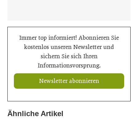
Immer top informiert! Abonnieren Sie
kostenlos unseren Newsletter und
sichern Sie sich Ihren
Informationsvorsprung.
Newsletter abonnieren
Ähnliche Artikel
21. Juli 2026
21. Juli 2026
renowave.at kommt in den Westen
21. Juli 2026
Doka liefert Maßarbeit für Wiener U-Bahn-Ausbau
Das Ende eines Vertrags: der EuGH entscheidet