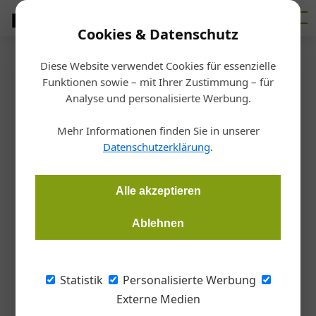
Cookies & Datenschutz
Diese Website verwendet Cookies für essenzielle
Startseite
/
Interessensvertretungen
Funktionen sowie – mit Ihrer Zustimmung – für
„Der Preisdruck ist nach wie
Analyse und personalisierte Werbung.
vor sehr hoch“
Mehr Informationen finden Sie in unserer
Datenschutzerklärung
.
Christoph Hauzenberger, Österreichische Bauzeitung
04.09.2017, 15:51 Uhr
Alle akzeptieren
Ablehnen
Auftrags- und Preislage, Facharbeitersituation und
Digitalisierung der Branche: Wir haben Robert Jägersberger,
Landesinnungsmeister Bau in Niederösterreich, gefragt, wie
Statistik
Personalisierte Werbung
das Jahr 2017 aus seiner Sicht läuft.
Externe Medien