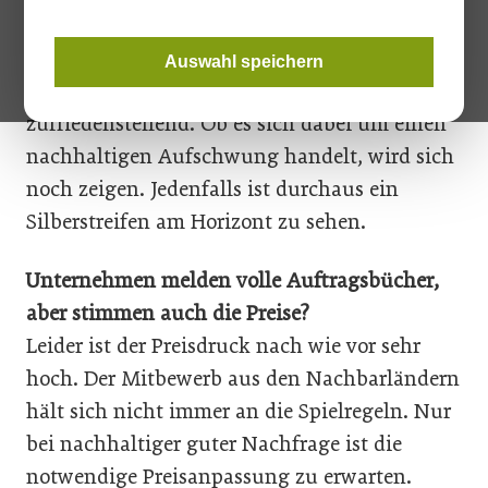
Wie läuft das Jahr bisher für Ihre Mitglieder?
Ist ein Aufschwung zu spüren?
Auswahl speichern
Die Auslastung der Betriebe ist derzeit
zufriedenstellend. Ob es sich dabei um einen
nachhaltigen Aufschwung handelt, wird sich
noch zeigen. Jedenfalls ist durchaus ein
Silberstreifen am Horizont zu sehen.
Unternehmen melden volle Auftragsbücher,
aber stimmen auch die Preise?
Leider ist der Preisdruck nach wie vor sehr
hoch. Der Mitbewerb aus den Nachbarländern
hält sich nicht immer an die Spielregeln. Nur
bei nachhaltiger guter Nachfrage ist die
notwendige Preisanpassung zu erwarten.