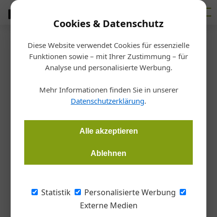
Cookies & Datenschutz
Diese Website verwendet Cookies für essenzielle
Startseite
/
Interessensvertretungen
Funktionen sowie – mit Ihrer Zustimmung – für
Fünf Sieger und eine Siegerin
Analyse und personalisierte Werbung.
beim steirischen
Mehr Informationen finden Sie in unserer
Datenschutzerklärung
.
Lehrlingswettbewerb
Alle akzeptieren
Redaktion
14.07.2017, 14:54 Uhr
Ablehnen
Am 9. Juni 2017 fand in der Landesberufsschule Mureck der
Landeslehrlingswettbewerb der Metalltechnik Steiermark
Statistik
Personalisierte Werbung
statt. Heuer wieder mit einer Überraschung.
Externe Medien