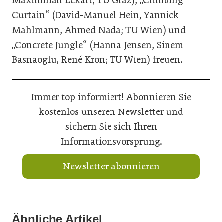
Maximilian Eckart; TU Graz), „Climbing
Curtain“ (David-Manuel Hein, Yannick
Mahlmann, Ahmed Nada; TU Wien) und
„Concrete Jungle“ (Hanna Jensen, Sinem
Basnaoglu, René Kron; TU Wien) freuen.
Immer top informiert! Abonnieren Sie
kostenlos unseren Newsletter und
sichern Sie sich Ihren
Informationsvorsprung.
Newsletter abonnieren
Ähnliche Artikel
20. Juli 2026