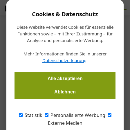
Cookies & Datenschutz
Diese Website verwendet Cookies für essenzielle
Startseite
/
Markt
Funktionen sowie – mit Ihrer Zustimmung – für
Concrete Student Trophy
Analyse und personalisierte Werbung.
Grün in Beton
Mehr Informationen finden Sie in unserer
Datenschutzerklärung
.
Christoph Hauzenberger, Österreichische Bauzeitung
18.11.2020, 17:57 Uhr
Alle akzeptieren
Bei der 15. Concrete Student Trophy zeigten Student*innen
Ablehnen
das Potenzial interdisziplinärer Arbeit.
Statistik
Personalisierte Werbung
Auch in Zeiten einer Pandemie gibt es
Externe Medien
Sachen, auf die man sich verlassen kann: die