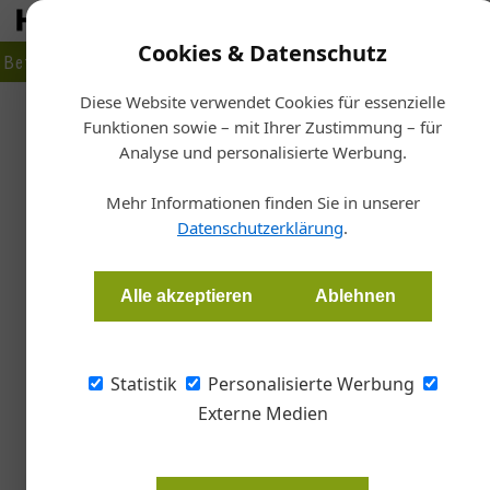
Cookies & Datenschutz
Betrieb
Markt
Planen
Bauen
Fertigen
Bau- + Werk
Diese Website verwendet Cookies für essenzielle
Funktionen sowie – mit Ihrer Zustimmung – für
Startseite
/
I
Analyse und personalisierte Werbung.
Bundesle
Hauptstadt d
Mehr Informationen finden Sie in unserer
Datenschutzerklärung
.
Redaktion Tischler Journal
Alle akzeptieren
Ablehnen
VERANSTALTUNG Die Bundes- und Landesinnun
Bühne für Österreichs größten Lehrlingswettb
Statistik
Personalisierte Werbung
hier und machen die Stärke der dualen Ausbild
Externe Medien