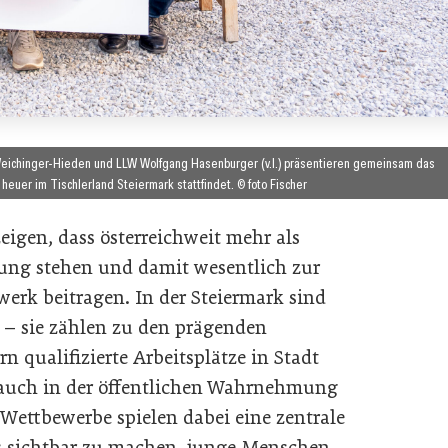
Weichinger-Hieden und LLW Wolfgang Hasenburger (v.l.) präsentieren gemeinsam das
uer im Tischlerland Steiermark stattfindet. © foto Fischer
igen, dass österreichweit mehr als
dung stehen und damit wesentlich zur
erk beitragen. In der Steiermark sind
v – sie zählen zu den prägenden
n qualifizierte Arbeitsplätze in Stadt
 auch in der öffentlichen Wahrnehmung
e Wettbewerbe spielen dabei eine zentrale
ufs sichtbar zu machen, junge Menschen