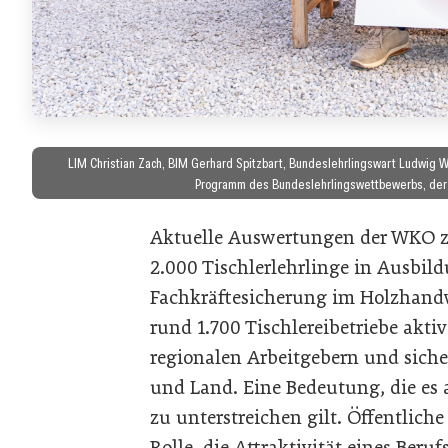
LIM Christian Zach, BIM Gerhard Spitzbart, Bundeslehrlingswart Ludwig 
Programm des Bundeslehrlingswettbewerbs, der he
Aktuelle Auswertungen der WKO ze
2.000 Tischlerlehrlinge in Ausbil
Fachkräftesicherung im Holzhandw
rund 1.700 Tischlereibetriebe akti
regionalen Arbeitgebern und sicher
und Land. Eine Bedeutung, die es
zu unterstreichen gilt. Öffentlich
Rolle, die Attraktivität eines Ber