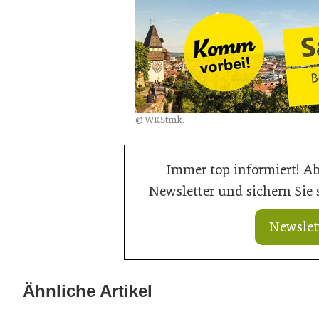
© WKStmk.
Immer top informiert! A
Newsletter und sichern Sie
Newslet
Ähnliche Artikel
21. Juli 2026
20. Juli 2026
Ein Thron für den Nachwuchs
Aus Verantwor