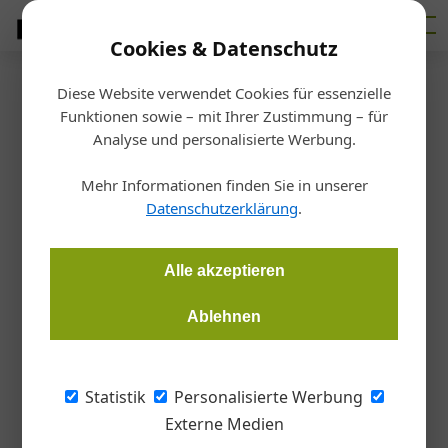
Cookies & Datenschutz
Diese Website verwendet Cookies für essenzielle
Startseite
/
Interessensvertretungen
Funktionen sowie – mit Ihrer Zustimmung – für
Neue Seminare für Biowärme-
Analyse und personalisierte Werbung.
Installateure
Mehr Informationen finden Sie in unserer
Datenschutzerklärung
.
Redaktion Gebäudeinstallation
10.11.2020, 18:33 Uhr
Alle akzeptieren
Die ersten Seminar-Termine im Jahr 2021 für angehende und
Ablehnen
bestehende Biowärme-Installateure stehen fest. Bei uns
erhalten Sie einen Überblick:
Statistik
Personalisierte Werbung
Zertifizierungsseminare 2021
Externe Medien