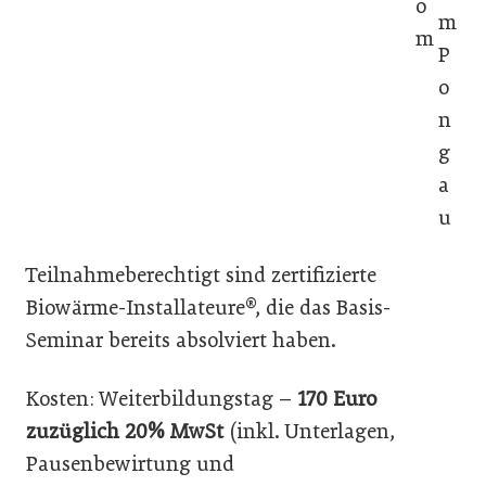
o
m
m
P
o
n
g
a
u
Teilnahmeberechtigt sind zertifizierte
Biowärme-Installateure®, die das Basis-
Seminar bereits absolviert haben.
Kosten: Weiterbildungstag –
170 Euro
zuzüglich 20% MwSt
(inkl. Unterlagen,
Pausenbewirtung und