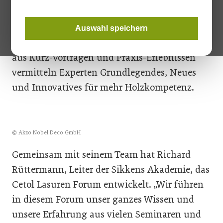
Akzo Nobel rückt in seinem neuen
Veranstaltungsformat der Sikkens Akademie
Auswahl speichern
den Baustoff Holz in den Fokus. In einem Mix
aus Kurz-Vorträgen und Praxis-Erlebnissen
vermitteln Experten Grundlegendes, Neues
und Innovatives für mehr Holzkompetenz.
© Akzo Nobel Deco GmbH
Gemeinsam mit seinem Team hat Richard
Rüttermann, Leiter der Sikkens Akademie, das
Cetol Lasuren Forum entwickelt. „Wir führen
in diesem Forum unser ganzes Wissen und
unsere Erfahrung aus vielen Seminaren und