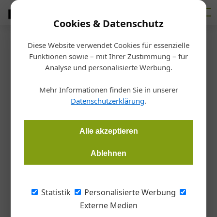
Cookies & Datenschutz
Diese Website verwendet Cookies für essenzielle
Startseite
/
Markt
Funktionen sowie – mit Ihrer Zustimmung – für
Sikkens Akademie
Analyse und personalisierte Werbung.
Online-Seminar für mehr
Mehr Informationen finden Sie in unserer
Holzkompetenz
Datenschutzerklärung
.
Redaktion Handwerk + Bau
14.05.2021, 10:48 Uhr
Alle akzeptieren
Ablehnen
Mit dem „Cetol Lasuren Forum“ vermittelt die Sikkens
Akademie alles Wissenswerte rund um den Baustoff Holz.
Termin der kostenlose Online-Veranstaltung: 9. Juni 2021.
Statistik
Personalisierte Werbung
Externe Medien
Der niederländische Farb- und Lackhersteller