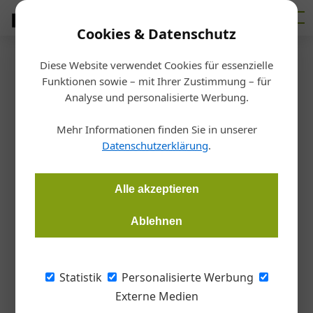
Cookies & Datenschutz
Diese Website verwendet Cookies für essenzielle
Startseite
/
Meldungen
Funktionen sowie – mit Ihrer Zustimmung – für
In eigener Sache
Analyse und personalisierte Werbung.
Österreichischer
Mehr Informationen finden Sie in unserer
Zeitschriftenpreis: Bauzeitung-
Datenschutzerklärung
.
Chefredakteur Martin
Alle akzeptieren
Hehemann ausgezeichnet
Ablehnen
Redaktion Handwerk + Bau
29.05.2026, 09:16 Uhr
Statistik
Personalisierte Werbung
Auszeichnung für die Bauzeitung: Chefredakteur Martin
Externe Medien