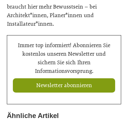
braucht hier mehr Bewusstsein – bei
Architekt*innen, Planer*innen und
Installateur*innen.
Immer top informiert! Abonnieren Sie
kostenlos unseren Newsletter und
sichern Sie sich Ihren
Informationsvorsprung.
Newsletter abonnieren
Ähnliche Artikel
21. Juli 2026
20. Juli 2026
Neuer Vorstand bei Austria Email
20. Juli 2026
Aus Verantwortung gewachsen