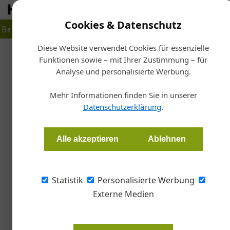
Cookies & Datenschutz
Betrieb
Markt
Planen
Bauen
Fertigen
Bau- + Werk
Diese Website verwendet Cookies für essenzielle
Funktionen sowie – mit Ihrer Zustimmung – für
Startseite
/
Analyse und personalisierte Werbung.
A
Zur Architektu
Mehr Informationen finden Sie in unserer
Datenschutzerklärung
.
Gretl Köfler
Alle akzeptieren
Ablehnen
Die über zweijährige Recherchearbeit des au
hat sich gelohnt.
Statistik
Personalisierte Werbung
Externe Medien