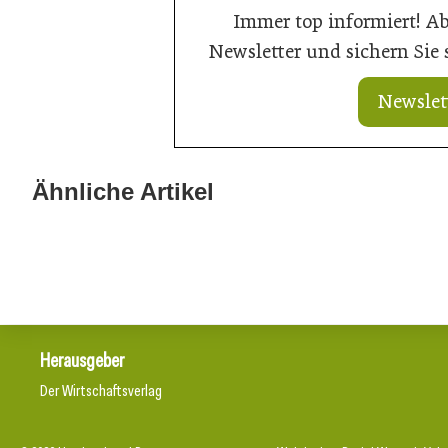
Immer top informiert! A
Newsletter und sichern Sie
Newslet
20. Juli 2026
10. Juli 2026
„Nutzen, was da ist“: Wie Gemeinden
Tour de Archit
Ähnliche Artikel
ihre Ortskerne neu beleben
steht fest
Herausgeber
Der Wirtschaftsverlag