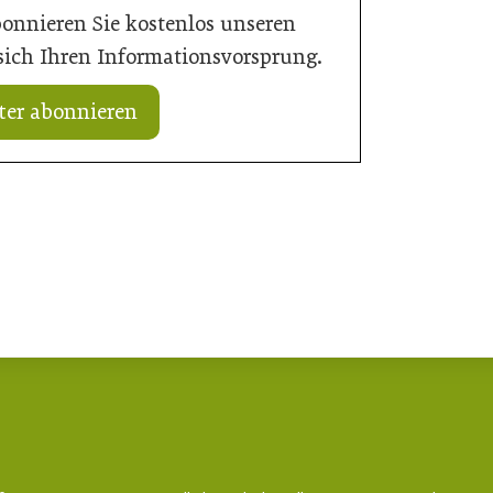
bonnieren Sie kostenlos unseren
 sich Ihren Informationsvorsprung.
ter abonnieren
ektur: Gesamtsieger
10. Juli 2026
Strategien für klimaresilientes Bauen