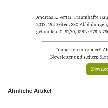
Andreas K. Vetter: Traumhafte Hä
2019, 192 Seiten, 380 Abbildungen,
gebunden. € 61,70, ISBN: 978-3-76
Immer top informiert! A
Newsletter und sichern Sie
Newslet
20. Juli 2026
10. Juli 2026
„Nutzen, was da ist“: Wie Gemeinden
Tour de Archit
Ähnliche Artikel
ihre Ortskerne neu beleben
steht fest