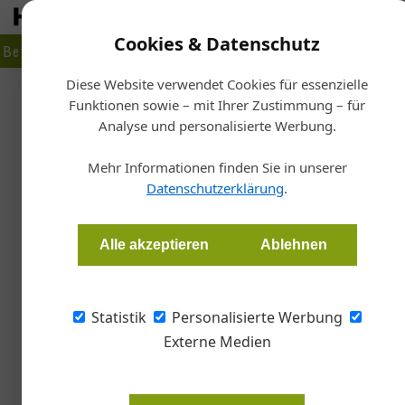
Cookies & Datenschutz
Betrieb
Markt
Planen
Bauen
Fertigen
Bau- + Werk
Diese Website verwendet Cookies für essenzielle
Funktionen sowie – mit Ihrer Zustimmung – für
Startseite
/
Analyse und personalisierte Werbung.
Buchtipp: Traumha
Mehr Informationen finden Sie in unserer
Datenschutzerklärung
.
Redaktion
Alle akzeptieren
Ablehnen
Bauen in den Alpen ist trotz Traumkulisse ei
präsentiert 30 sehenswerte Beispiele aus Deu
Italien.
Statistik
Personalisierte Werbung
Externe Medien
Wer träumt nicht von einem Refug
Alltagshektik zu entfliehen? Dabei