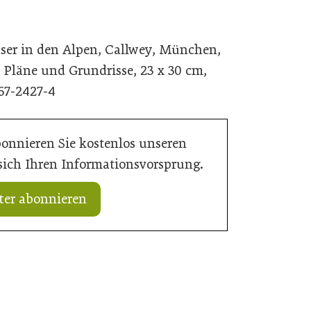
user in den Alpen, Callwey, München,
 Pläne und Grundrisse, 23 x 30 cm,
67-2427-4
bonnieren Sie kostenlos unseren
 sich Ihren Informationsvorsprung.
ter abonnieren
ektur: Gesamtsieger
10. Juli 2026
Strategien für klimaresilientes Bauen