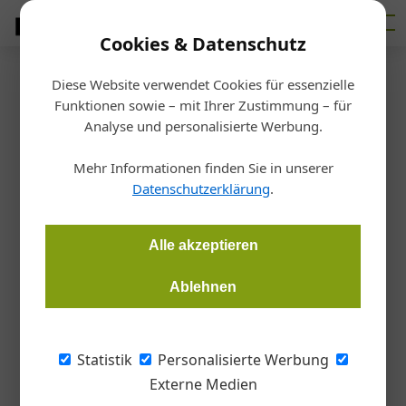
Cookies & Datenschutz
Diese Website verwendet Cookies für essenzielle
Startseite
/
BIM
Funktionen sowie – mit Ihrer Zustimmung – für
Building Information Modeling
Analyse und personalisierte Werbung.
in Österreich
Mehr Informationen finden Sie in unserer
Datenschutzerklärung
.
Gottfried Mauerhofer
04.12.2019, 17:28 Uhr
Alle akzeptieren
Megatrend Digitalisierun? Eine Masterarbeit zeigt den
Ablehnen
Umgang der Baubranche mit dem Thema auf.
Als logische Konsequenz des Megatrends
Statistik
Personalisierte Werbung
Digitalisierung und dessen Auswirkungen für
Externe Medien