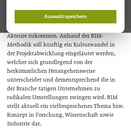
die Bau- und Immobilienwirtschaft wird
Building Information Modeling (BIM) in der
Auswahl speichern
Zukunft auch in Österreich eine immer
wichtigere Bedeutung für alle beteiligten
Akteure zukommen. Anhand der BIM-
Methodik soll künftig ein Kulturwandel in
der Projektabwicklung eingeläutet werden,
welcher sich grundlegend von der
herkömmlichen Herangehensweise
unterscheidet und dementsprechend die in
der Branche tätigen Unternehmen zu
radikalen Umstellungen zwingen wird. BIM
stellt aktuell ein vielbesprochenes Thema bzw.
Konzept in Forschung, Wissenschaft sowie
Industrie dar.