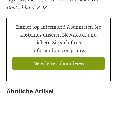
Deutschland. S. 18
Immer top informiert! Abonnieren Sie
kostenlos unseren Newsletter und
sichern Sie sich Ihren
Informationsvorsprung.
Newsletter abonnieren
20. Juli 2026
„Nutzen, was da ist“: Wie Gemeinden ihre Ortskerne neu
Ähnliche Artikel
10. Juli 2026
beleben
10. Juli 2026
Tour de Architektur: Gesamtsieger steht fest
Strategien für klimaresilientes Bauen