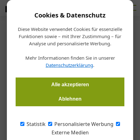
Cookies & Datenschutz
Diese Website verwendet Cookies für essenzielle
Startseite
/
Architektur + Planung
Funktionen sowie – mit Ihrer Zustimmung – für
Planung und Ausführung
Analyse und personalisierte Werbung.
Healing Architecture
Mehr Informationen finden Sie in unserer
Datenschutzerklärung
.
Barbara Fürst
11.12.2023, 14:44 Uhr
Alle akzeptieren
Der Bedarf an Orten und Räumen, wo Menschen auf ethische,
gesundheitsfördernde und leistbare Weise betreut und
Ablehnen
gepflegt werden und damit menschenwürdig leben können,
wird in den kommenden Jahren rapide und massiv
anwachsen.
Statistik
Personalisierte Werbung
Externe Medien