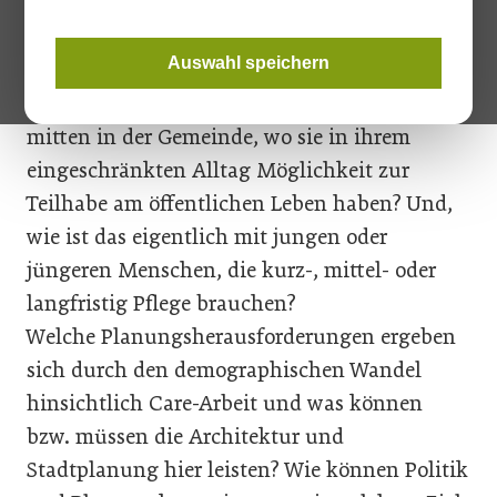
Wo sind diese Menschen? Am Stadtrand im
Pflegeheim abgestellt – wo sie, wenn sie
Auswahl speichern
Glück haben, ab und zu besucht werden?
Oder vielleicht doch mitten in der Stadt bzw.
mitten in der Gemeinde, wo sie in ihrem
eingeschränkten Alltag Möglichkeit zur
Teilhabe am öffentlichen Leben haben? Und,
wie ist das eigentlich mit jungen oder
jüngeren Menschen, die kurz-, mittel- oder
langfristig Pflege brauchen?
Welche Planungsherausforderungen ergeben
sich durch den demographischen Wandel
hinsichtlich Care-Arbeit und was können
bzw. müssen die Architektur und
Stadtplanung hier leisten? Wie können Politik