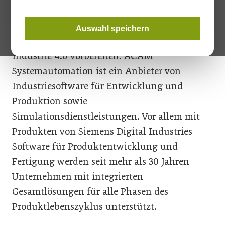
Damit können alle Höheren technischen
Lehranstalten (HTL) die zukünftigen
Auswahl speichern
Ingenieur*innen auf die Anforderungen der
Industrie 4.0 vorbereiten. ACAM
Systemautomation ist ein Anbieter von
Industriesoftware für Entwicklung und
Produktion sowie
Simulationsdienstleistungen. Vor allem mit
Produkten von Siemens Digital Industries
Software für Produktentwicklung und
Fertigung werden seit mehr als 30 Jahren
Unternehmen mit integrierten
Gesamtlösungen für alle Phasen des
Produktlebenszyklus unterstützt.