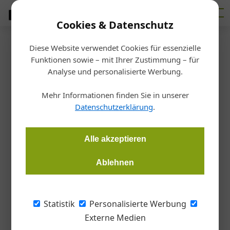
Cookies & Datenschutz
Diese Website verwendet Cookies für essenzielle
Startseite
/
Planen
Funktionen sowie – mit Ihrer Zustimmung – für
Ausbildung
Analyse und personalisierte Werbung.
Kostenlose Software für HTL-
Mehr Informationen finden Sie in unserer
Schüler*innen
Datenschutzerklärung
.
Redaktion Metall
23.10.2024, 17:28 Uhr
Alle akzeptieren
Ablehnen
ACAM versorgt im Auftrag des Bundesministeriums für
Bildung, Wissenschaft und Forschung alle österreichischen
HTLs kostenlos mit Software des Siemens Academic
Statistik
Personalisierte Werbung
Softwarepakets.
Externe Medien