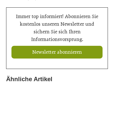
Immer top informiert! Abonnieren Sie
kostenlos unseren Newsletter und
sichern Sie sich Ihren
Informationsvorsprung.
Newsletter abonnieren
20. Juli 2026
„Nutzen, was da ist“: Wie Gemeinden ihre Ortskerne neu
Ähnliche Artikel
10. Juli 2026
beleben
10. Juli 2026
Tour de Architektur: Gesamtsieger steht fest
Strategien für klimaresilientes Bauen