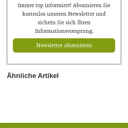
Immer top informiert! Abonnieren Sie
kostenlos unseren Newsletter und
sichern Sie sich Ihren
Informationsvorsprung.
Newsletter abonnieren
20. Juli 2026
„Nutzen, was da ist“: Wie Gemeinden ihre Ortskerne neu
Ähnliche Artikel
10. Juli 2026
beleben
10. Juli 2026
Tour de Architektur: Gesamtsieger steht fest
Strategien für klimaresilientes Bauen