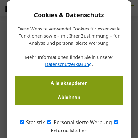
Cookies & Datenschutz
Diese Website verwendet Cookies für essenzielle
Startseite
/
Planen
Funktionen sowie – mit Ihrer Zustimmung – für
Raumteiler
Analyse und personalisierte Werbung.
Trennwandsystem aus Metall
Mehr Informationen finden Sie in unserer
Datenschutzerklärung
.
Redaktion
14.04.2021, 12:33 Uhr
Alle akzeptieren
Die Trennwand "cell" besteht aus aus Edelstahl, Aluminium
oder Stahl. Die Ausführung kann durch eine Auswahl von
Ablehnen
Metallblechen individualisiert werden.
Statistik
Personalisierte Werbung
Die Auswahl ist groß: Von speziellen
Externe Medien
Aluminiumoberflächen über beschichtetes